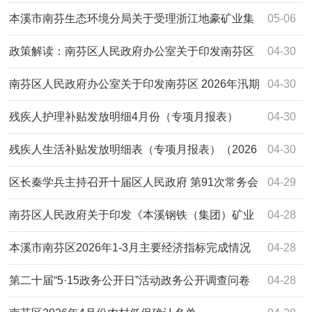
社保补贴（补充）公示表
本溪市南芬生态环境分局关于受理浙江地豪矿业集
05-06
团有限公司驻本溪思山岭铁矿项目部生活区...
政策解读：南芬区人民政府办公室关于印发南芬区
04-30
2026年汛期地质灾害防治方案的通知
南芬区人民政府办公室关于印发南芬区 2026年汛期
04-30
地质灾害防治方案的通知
残疾人护理补贴发放明细4月份（专项月报表）
04-30
（2026年04月份）
残疾人生活补贴发放明细表（专项月报表）（2026
04-30
年04月份）
区长秦学兵主持召开十届区人民政府 第91次常务会
04-29
议
南芬区人民政府关于印发《本溪钢铁（集团）矿业
04-28
有限公司南芬选矿厂南芬绿色矿山选矿提效...
本溪市南芬区2026年1-3月主要经济指标完成情况
04-28
第二十届“5·15政务公开日”活动政务公开调查问卷
04-28