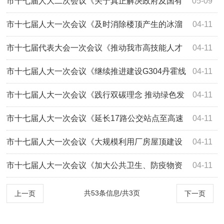
牌宣传的建议》（第2145号）答复
市十七届人大二次会议《关于真正解决政府及国有
05-09
企业长期拖欠民营中小微企业货款的建议》...
市十七届人大一次会议《及时消除楼顶产生的冰溜
04-11
子和在重点安全隐患部位采取防护措施》（...
市十七届代表大会一次会议《推动我市高技能人才
04-11
队伍建设》（第1172号）答复
市十七届人大一次会议《继续推进建设G304丹霍线
04-11
三期南芬至桥头段改移新建工程》（第1139...
市十七届人大一次会议《践行双碳理念 推动绿色发
04-11
展的建议》（第1122号）答复
市十七届人大一次会议《延长17路公交站点至高速
04-11
南出口》（第1110号）答复
市十七届人大一次会议《大规模利用厂房屋顶建设
04-11
清洁能源》（第1100号）答复
市十七届人大一次会议《加大公共卫生、防疫物资
04-11
投资力度》（第1096号）答复
共53条信息/共3页
上一页
下一页