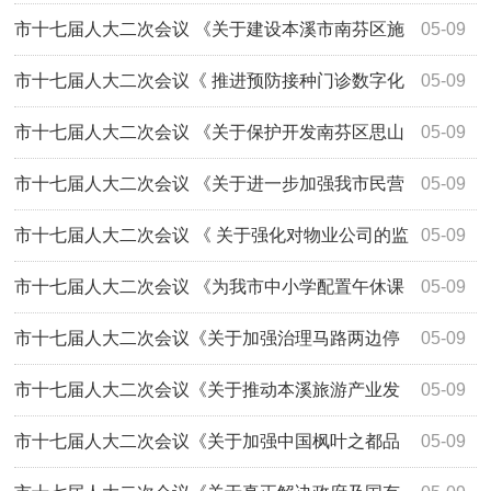
路交通运输环境的建议》（第3171号）答复
市十七届人大二次会议 《关于建设本溪市南芬区施
05-09
小线八道沟至小高岭段工程的建议》 （第2...
市十七届人大二次会议《 推进预防接种门诊数字化
05-09
建设》 （第2078号）答复
市十七届人大二次会议 《关于保护开发南芬区思山
05-09
岭翁家大院的建议》 （第2093号）答复
市十七届人大二次会议 《关于进一步加强我市民营
05-09
企业人才工作 》 （第2032号）答复
市十七届人大二次会议 《 关于强化对物业公司的监
05-09
督管理力度的建议 》（第2073号）答复
市十七届人大二次会议 《为我市中小学配置午休课
05-09
桌椅》（第2013号）答复
市十七届人大二次会议《关于加强治理马路两边停
05-09
放僵尸车的建议》（第2034号）答复
市十七届人大二次会议《关于推动本溪旅游产业发
05-09
展的建议》（第2147号）答复
市十七届人大二次会议《关于加强中国枫叶之都品
05-09