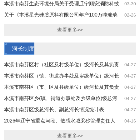
型高端铸件消失模生产线项目环境影响报告表》...
本溪市南芬生态环境分局关于受理辽宁顺安消防科技
03-30
有限公司年产3.5万吨中大型高端铸件消失模生...
关于《本溪星光硅质原料有限公司年产100万吨玻璃
02-26
用石英岩矿扩建工程环境影响报告表》的批复
查看更多>>
河长制度
本溪市南芬区村（社区及村级单位）级河长及其负责
04-27
河流湖泊水库水电站情况统计表
本溪市南芬区（镇、街道办事处及乡级单位）级河长
04-27
及其负责河流湖泊水库水电站情况统计表
本溪市南芬区（市、区及县级单位）级河长及其负责
04-27
河流湖泊水库水电站情况统计表
本溪市南芬区乡(镇、街道办事处及乡级单位)级总河
04-27
长、副总河长情况统计表
本溪市南芬区级总河长、副总河长情况统计表
04-27
2026年辽宁省重点河段、敏感水域采砂管理责任人
04-16
名单
查看更多>>