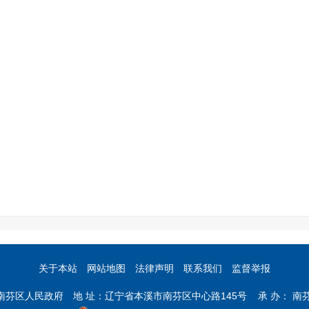
关于本站
网站地图
法律声明
联系我们
监督举报
市南芬区人民政府 地 址：辽宁省本溪市南芬区中心路145号 承 办： 南