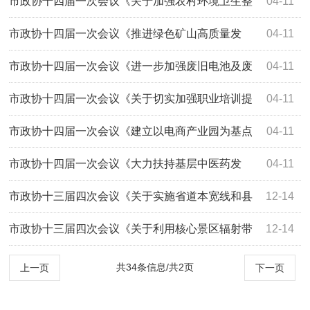
理体系》（第2056号）答复
市政协十四届一次会议《关于加强农村环境卫生整
04-11
治为我市新农村建设提供良好的外部环境》...
市政协十四届一次会议《推进绿色矿山高质量发
04-11
展》（第1009号）答复
市政协十四届一次会议《进一步加强废旧电池及废
04-11
旧家电等电子产品废弃物回收处理》（第112...
市政协十四届一次会议《关于切实加强职业培训提
04-11
升劳动者就业》（第1109号）答复
市政协十四届一次会议《建立以电商产业园为基点
04-11
交互性创业产业集群》（第1076号）答复
市政协十四届一次会议《大力扶持基层中医药发
04-11
展》（第1027号）答复
市政协十三届四次会议《关于实施省道本宽线和县
12-14
道小桥线绿色矿山产业大道项目工程的提案...
市政协十三届四次会议《关于利用核心景区辐射带
12-14
动民宿小镇发展的提案》（第4075号）答复
共34条信息/共2页
上一页
下一页