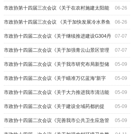
餐服务体系的提案》(第5024号)答复
市政协第十四届三次会议《关于在农村施建太阳能
06-26
路灯的提案》（第3203号）答复
市政协第十四届三次会议 《关于加快发展冷水养鱼
06-26
业实现农民增收致富的提案》（第3064号...
市政协十四届二次会议《关于继续推进建设G304丹
07-07
霍线三期南芬至桥头段改移新建工程的提案...
市政协十四届二次会议《关于加强青云山景区管理
07-07
提升旅游服务质量的提案》（第2151号）答复
市政协十四届二次会议《关于我市研究布局新型储
05-09
能产业发展的提案》（第2031号）答复
市政协十四届二次会议《关于瞄准万亿蓝海“新字
05-09
号”打造国家级应急产业基地的提案》（第2...
市政协十四届二次会议《关于大力推进我市清洁能
05-09
源产业发展的提案》（第2043号）答复
市政协十四届二次会议《关于建设全域药都的提
05-09
案》（第2048号）答复
市政协十四届二次会议《完善我市公共卫生应急管
05-09