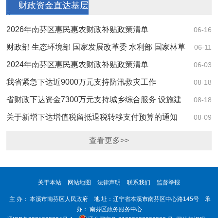
财政资金直达基层
2026年南芬区惠民惠农财政补贴政策清单
06-16
财政部 生态环境部 国家发展改革委 水利部 国家林草
06-11
局关于进一步健全横向生态保护补偿机制的意见
2024年南芬区惠民惠农财政补贴政策清单
06-03
我省紧急下达近9000万元支持防汛救灾工作
08-18
省财政下达资金7300万元支持城乡综合服务 设施建
08-18
设 助力公共服务水平提升
关于新增下达增值税留抵退税转移支付预算的通知
08-09
财预〔2022〕110号
查看更多>>
关于本站
网站地图
法律声明
联系我们
监督举报
主 办： 本溪市南芬区人民政府 地 址：辽宁省本溪市南芬区中心路145号 承
办： 南芬区政务服务中心