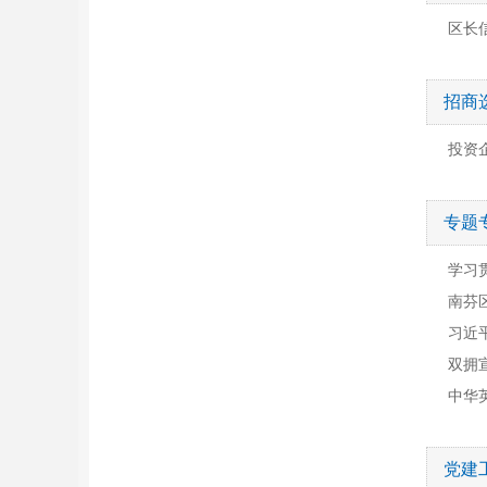
区长
招商
投资
专题
学习
南芬
习近
双拥
中华
党建