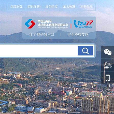
无障碍版
网站地图
设为首页
加入收藏
站群导航
辽宁省举报入口
|
涉企举报专区