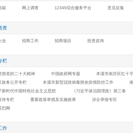
信箱
网上调查
12345综合服务平台
意见征集
选资
企业
招商工作
招商项目
投资咨询
专栏
贯彻党的二十大精神
中国政府网专题
本溪市南芬区红十
区政务公开专栏
本溪市新型冠状病毒肺炎疫情防控工作
平新时代中国特色社会主义思想
《习近平谈治国理政》第三卷
宣传专栏
重要政策举措及实施效果
涉企举报专区
英烈网
工作