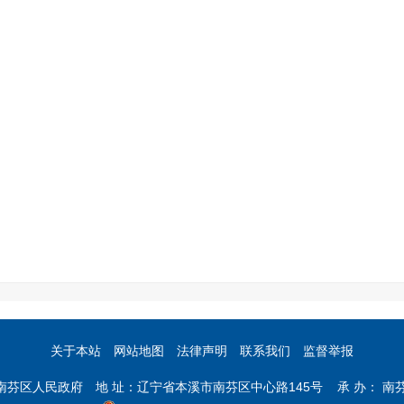
关于本站
网站地图
法律声明
联系我们
监督举报
市南芬区人民政府 地 址：辽宁省本溪市南芬区中心路145号 承 办： 南