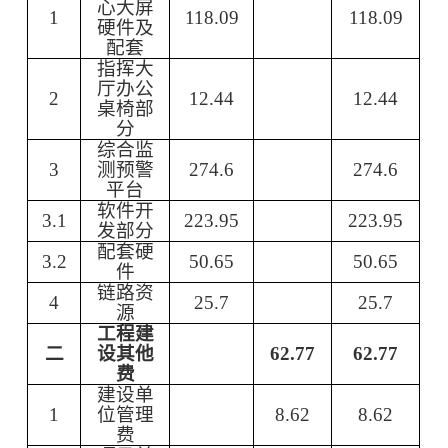
心大屏
1
118.09
118.09
硬件及
配套
指挥大
厅办公
2
12.44
12.44
桌椅部
分
综合监
3
测预警
274.6
274.6
平台
软件开
3.1
223.95
223.95
发部分
配套硬
3.2
50.65
50.65
件
链路资
4
25.7
25.7
源
工程建
二
设其他
62.77
62.77
费
建设单
1
位管理
8.62
8.62
费