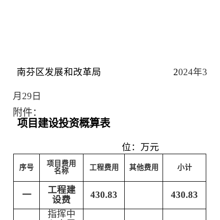
南芬区发展
和
改革局
2
0
24
年
3
月
2
9
日
附件
：
项目建设投资概算表
位：万元
项目费用
序号
工程费用
其他费用
小计
名称
工程建
一
430.83
430.83
设费
指挥中