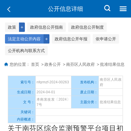
公开信息详细
＋
政策
政府信息公开指南
政府信息公开制度
＋
法定主动公开内容
政府信息公开年报
依申请公开
公开机构与联系方式
您的位置：
首页
>
政务公开
>
南芬区人民政府
>
批准结果信息
南芬区人民政
索引号：
nfqrmzf-2024-00263
发布机构：
府
生成日期：
2024-04-01
废止日期：
本南发改发〔2024〕
文 号：
主题分类：
批准结果信息
7号
关键词：
内容概述：
关于南芬区综合监测预警平台项目初