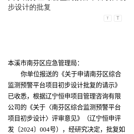
步设计的批复
T
T
本溪市南芬区
应急管理局
：
你单位报送
的《
关于申请南芬区综合
监测预警平台项目初步设计批复的请示
》
已收
悉
，
根据
辽宁
恒申项目管理
咨询有限
公司
的《
关于
〈
南芬区综合监测预警平台
项目
初步设计
〉
评审
意见
》（
辽宁
恒申评
发
〔2024〕00
4
号），经研
究决定，批复如