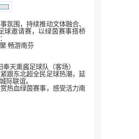
赛事氛围，持续推动文体融合、
际足球邀请赛，以绿茵赛事搭桥
：
聚 畅游南芬
沈阳奉天熏酱足球队（客场）
，紧跟东北超全民足球热潮，延
城际联谊。
共赏热血绿茵赛事，感受活力南