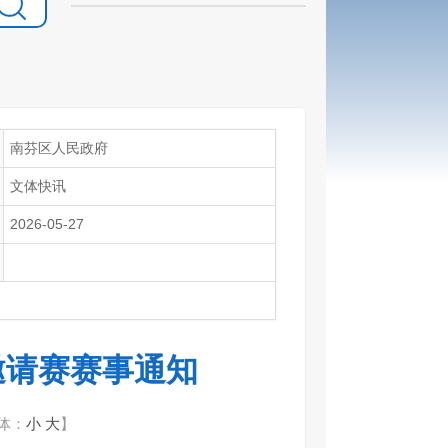
南芬区人民政府
文体快讯
2026-05-27
球邀请赛赛事通知
体：
小
大
】