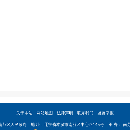
关于本站
网站地图
法律声明
联系我们
监督举报
市南芬区人民政府 地 址：辽宁省本溪市南芬区中心路145号 承 办： 南