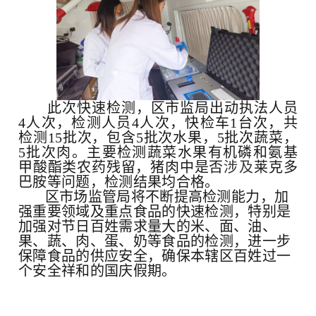
此次快速检测，区市监局出动执法人员
4
人次，检测人员
4
人次，快检车
1
台次，共
检测
15
批次，
包含
5批次水果，5批次蔬菜，
5批次肉。
主要检测蔬菜水果
有机磷和氨基
甲酸酯类农药残留
，
猪肉
中是否
涉及
莱克多
巴胺
等问题
，
检测结果均合格。
区市场监管局将不断提高检测能力
，
加
强重要领域及重点食品的快速检测，特别是
加强对节日百姓需求量大的米、面、油、
果、蔬、肉、蛋、奶等食品的检测，进一步
保障食品的供应安全，确保本辖区百姓过一
个安全祥和的国庆假期。