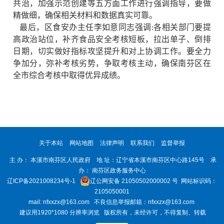
共治，加强示范创建等五方面工作进行强调指导，要做
精做细，确保相关材料和数据真实可靠。
最后，区食安办主任李如意同志强调:各相关部门要提
高政治站位，补齐食品安全考核短板，拉出单子、倒排
日期，切实做好指标攻坚提升和对上协调工作。要全力
争加分，弥补考核劣势，争取考核主动，确保南芬区在
全市综合考核中取得优异成绩。
关于本站
网站地图
法律声明
联系我们
监督举报
主 办： 本溪市南芬区人民政府 地 址：辽宁省本溪市南芬区中心路145号 承
办： 南芬区政务服务中心
辽ICP备2021008234号-1
辽公网安备 21050502000002 号
网站标识码：
2105050001
mail: nfxxzx@163.com 不良信息举报邮箱：nfxxzx@163.com
建议用1920*1080 分辨率浏览 版权所有，未经许可，不得复制、转载