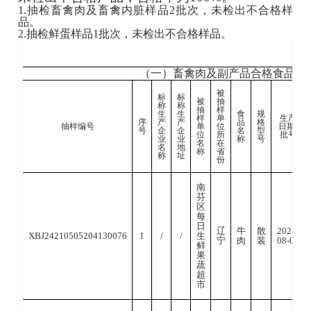
1.抽检畜禽肉及畜禽内脏样品2批次，未检出不合格样
南
芬
品。
区
2.抽检鲜蛋样品1批次，未检出不合格样品。
上
顺
散
辽
20
XBJ24210505204130081
3
/
/
香
猪蹄
装
宁
08
吧
（一）畜禽肉及副产品合格食品名
佬
熟
被
标
标
食
被
抽
称
称
店
抽
样
生
生
食
规
本
样
单
生产
序
产
产
品
格
抽样编号
单
位
日期/
溪
号
企
企
名
型
位
所
批号
市
业
业
称
号
名
在
南
名
地
称
省
酱猪
称
址
芬
份
肘子
散
辽
20
XBJ24210505204130087
4
/
/
区
（自
装
宁
08
道
制）
口
南
香
芬
鸡
区
店
每
日
本
辽
牛
散
2024-
XBJ24210505204130076
1
/
/
生
溪
宁
肉
装
08-05
鲜
市
果
南
花卷
蔬
芬
散
辽
20
XBJ24210505204130089ZX
5
/
/
（自
超
区
装
宁
09
制）
市
南
芬
小