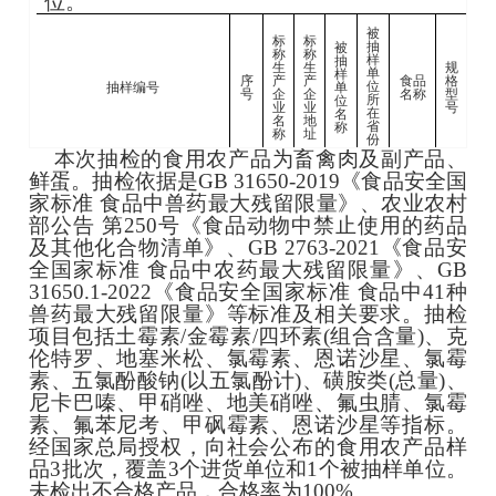
位。
被
标
标
被
抽
称
称
抽
样
生
生
规
样
单
生
序
产
产
食品
格
抽样编号
单
位
日
号
企
企
名称
型
位
所
批
业
业
号
名
在
名
地
称
省
称
址
份
本次抽检的食用农产品为畜禽肉及副产品、
南
鲜蛋。抽检依据是GB 31650-2019《食品安全国
芬
家标准 食品中兽药最大残留限量》、农业农村
区
上
部公告 第250号《食品动物中禁止使用的药品
顺
猪头
散
辽
20
及其他化合物清单》、GB 2763-2021《食品安
XBJ24210505204130079
1
/
/
香
肉
装
宁
08
吧
全国家标准 食品中农药最大残留限量》、GB
佬
31650.1-2022《食品安全国家标准 食品中41种
熟
食
兽药最大残留限量》等标准及相关要求。抽检
店
项目包括土霉素/金霉素/四环素(组合含量)、克
南
伦特罗、地塞米松、氯霉素、恩诺沙星、氯霉
芬
区
素、五氯酚酸钠(以五氯酚计)、磺胺类(总量)、
上
尼卡巴嗪、甲硝唑、地美硝唑、氟虫腈、氯霉
顺
鸡大
散
辽
20
XBJ24210505204130080
2
/
/
香
素、氟苯尼考、甲砜霉素、恩诺沙星等指标。
腿
装
宁
08
吧
经国家总局授权，向社会公布的食用农产品样
佬
熟
品3批次，覆盖3个进货单位和1个被抽样单位。
食
未检出不合格产品，合格率为100%。
店