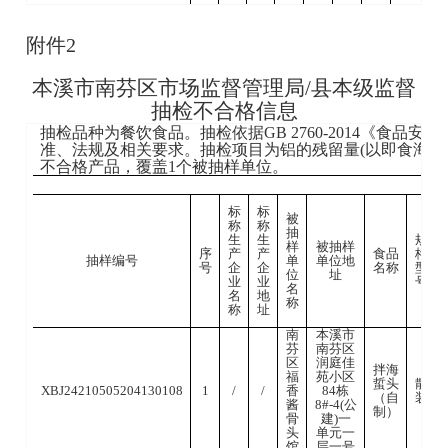
学
南
芬
本
区
附件2
溪
每
市
日
南
辽
鸡
散
2024-
XBJ24210505204130077
2
/
/
生
本溪市南芬区市场监督管理局/县本级监督
芬
宁
肉
装
08-05
鲜
区
抽检不合格信息
花卷
果
粮
散
辽
20
XBJ24210505204130094ZX
6
/
/
（自
蔬
库
装
宁
09
抽检品种为餐饮食品。抽检依据GB 2760-2014《食品
制）
超
加
准、法规及相关要求。抽检项目为铝的残留量(以即食海蜇中
市
工
不合格产品，覆盖1个被抽样单位。
厂
幼
（二）鲜蛋合格食品名单
儿
标
标
园
被
被
标
标
称
称
本
被
抽
抽
称
称
生
生
规
抽
样
溪
样
被抽样
生
生
食
规
序
产
产
食品
格
样
单
生产
市
抽样编号
单
单位地
序
产
产
品
格
抽样编号
单
位
日期/
号
企
企
名称
型
南
号
企
企
名
型
位
址
位
所
批号
业
业
号
业
业
称
号
芬
名
名
在
馒头
名
地
名
地
区
散
辽
20
称
称
省
XBJ24210505204130092ZX
7
/
/
（自
称
址
称
址
新
装
宁
09
份
制）
圣
南
本溪市
南
智
芬
南芬区
芬
幼
区
润庭佳
区
儿
拌海
福
苑小区
每
园
蜇头
散
XBJ24210505204130108
1
/
/
香
84栋
日
（自
装
本
辽
鸡
散
2024-
酱
8#-4(公
XBJ24210505204130078
1
/
/
生
制）
溪
宁
蛋
装
08-05
骨
建)一
鲜
市
头
单元一
果
南
馆
层一号