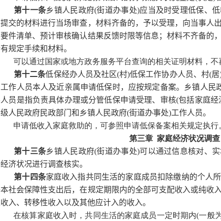
第十一条
乡镇人民政府(街道办事处)应当及时受理低保、
人提交的材料进行当场审查，材料齐备的，予以受理，向当事人
请要件清单、预计审核确认结果反馈时限等信息；材料不齐备的
所有规定手续和材料。
可以通过国家或地方政务服务平台查询的相关证明材料，不
第十二条
低保经办人员及社区(村)低保工作协办人员、村(
织工作人员本人及近亲属申请低保时，应按规定备案。乡镇人民政
办人员是指负责具体办理或分管低保申请受理、审核(包括家庭经
县级人民政府民政部门和乡镇人民政府(街道办事处)工作人员。
申请低收入家庭救助的，可参照申请低保备案相关规定执行
第三章 家庭经济状况调查
第十三条
乡镇人民政府(街道办事处)可以通过信息核对、
等经济状况进行调查核实。
第十四条
家庭收入指共同生活的家庭成员扣除缴纳的个人
基本社会保障性支出后，在规定期限内的全部可支配收入或纯收
性收入、转移性收入以及其他应计入的收入。
在核算家庭收入时，共同生活的家庭成员一定时期内(一般为