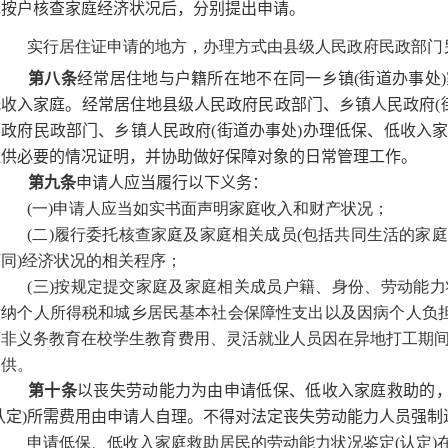
先按户核查家庭经济状况后，分别提出申请。
实行居住证申请的地方，办理方式由县级人民政府民政部门
第八条
经常居住地与户籍所在地不在同一乡镇(街道办事处
低收入家庭。经常居住地县级人民政府民政部门、乡镇人民政府(街
民政府民政部门、乡镇人民政府(街道办事处)办理低保、低收入
提供必要的情况证明，并协助做好保障对象的日常管理工作。
第九条
申请人应当履行以下义务：
(一)申请人应当如实书面声明家庭收入和财产状况；
(二)履行委托核查家庭及家庭相关成员(包括共同生活的家
下同)经济状况的相关程序；
(三)按规定提交家庭及家庭相关成员户籍、身份、劳动能
缴纳个人所得税和城乡居民基本社会保障性支出以及因病个人负担
下非义务教育在校学生教育费用、灵活就业人员因在异地打工期
提供。
第十条
以丧失劳动能力为由申请低保、低收入家庭救助的，
认定)所需费用由申请人自理。不得对法定丧失劳动能力人员强制
申请低保、低收入家庭救助居民的劳动能力状况鉴定(认定)