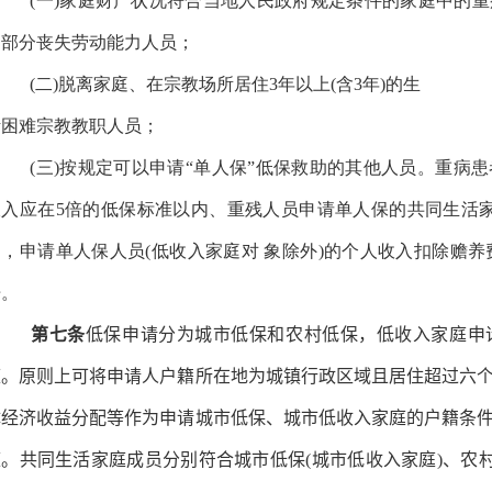
(一)家庭财产状况符合当地人民政府规定条件的家庭中的
和部分丧失劳动能力人员；
(二)脱离家庭、在宗教场所居住3年以上(含3年)的生
活困难宗教教职人员；
(三)按规定可以申请“单人保”低保救助的其他人员。重病
收入应在5倍的低保标准以内、重残人员申请单人保的共同生活
内，申请单人保人员(低收入家庭对 象除外)的个人收入扣除赡养
倍。
第七条
低保申请分为城市低保和农村低保，低收入家庭申
庭。原则上可将申请人户籍所在地为城镇行政区域且居住超过六
体经济收益分配等作为申请城市低保、城市低收入家庭的户籍条
庭。共同生活家庭成员分别符合城市低保(城市低收入家庭)、农村