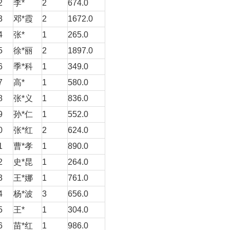
2
李*
2
674.0
3
邓*霞
2
1672.0
4
张*
1
265.0
5
徐*丽
2
1897.0
6
季*科
1
349.0
7
高*
1
580.0
8
张*义
1
836.0
9
孙*仁
1
552.0
0
张*红
2
624.0
1
曹*孝
1
890.0
2
史*昆
1
264.0
3
王*娜
1
761.0
4
杨*波
3
656.0
5
王*
1
304.0
6
苗*红
1
986.0