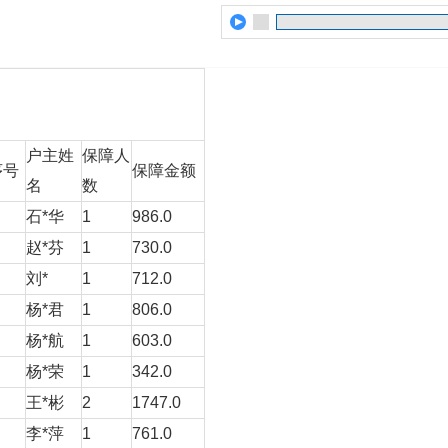
户主姓
保障人
序号
保障金额
名
数
石*华
1
986.0
赵*芬
1
730.0
刘*
1
712.0
杨*君
1
806.0
杨*航
1
603.0
杨*荣
1
342.0
王*彬
2
1747.0
李*萍
1
761.0