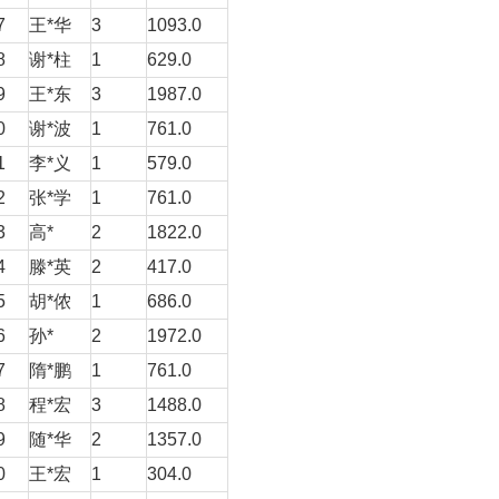
7
王*华
3
1093.0
8
谢*柱
1
629.0
9
王*东
3
1987.0
0
谢*波
1
761.0
1
李*义
1
579.0
2
张*学
1
761.0
3
高*
2
1822.0
4
滕*英
2
417.0
5
胡*侬
1
686.0
6
孙*
2
1972.0
7
隋*鹏
1
761.0
8
程*宏
3
1488.0
9
随*华
2
1357.0
0
王*宏
1
304.0