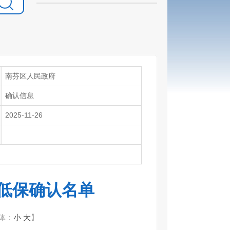
南芬区人民政府
确认信息
2025-11-26
市低保确认名单
体：
小
大
】