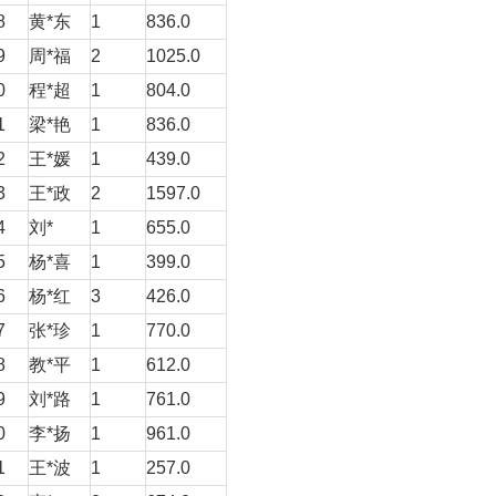
8
黄*东
1
836.0
9
周*福
2
1025.0
0
程*超
1
804.0
1
梁*艳
1
836.0
2
王*媛
1
439.0
3
王*政
2
1597.0
4
刘*
1
655.0
5
杨*喜
1
399.0
6
杨*红
3
426.0
7
张*珍
1
770.0
8
教*平
1
612.0
9
刘*路
1
761.0
0
李*扬
1
961.0
1
王*波
1
257.0