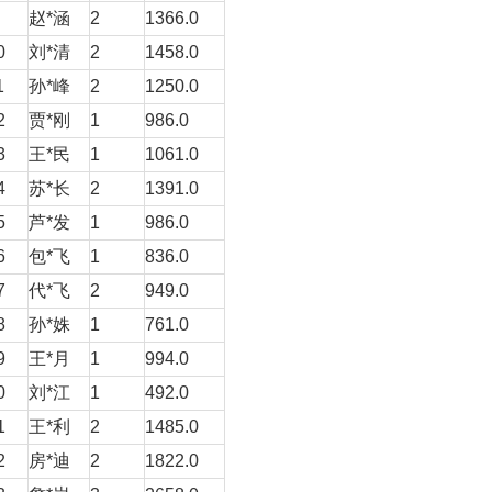
赵*涵
2
1366.0
0
刘*清
2
1458.0
1
孙*峰
2
1250.0
2
贾*刚
1
986.0
3
王*民
1
1061.0
4
苏*长
2
1391.0
5
芦*发
1
986.0
6
包*飞
1
836.0
7
代*飞
2
949.0
8
孙*姝
1
761.0
9
王*月
1
994.0
0
刘*江
1
492.0
1
王*利
2
1485.0
2
房*迪
2
1822.0