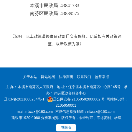
本溪市民政局 43841733
南芬区民政局 43839575
（说明：以上政策最终由民政部门负责解释。此后如有关政策调
整，以新政策为准）
关于本站
网站地图
法律声明
联系我们
监督举报
主 办： 本溪市南芬区人民政府 地 址：辽宁省本溪市南芬区中心路145号 承
办： 南芬区政务服务中心
辽ICP备2021008234号-1
辽公网安备 21050502000002 号
网站标识码：
2105050001
mail: nfxxzx@163.com 不良信息举报邮箱：nfxxzx@163.com
建议用1920*1080 分辨率浏览 版权所有，未经许可，不得复制、转载
电脑版