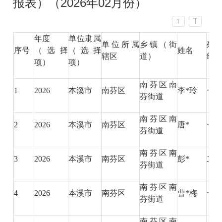
报表）（2026年02月份）
T
T
年度
单位隶属
单位所属
乡镇（街
残
序号
（选择
（选择
姓名
辖区
道）
级
项）
项）
南芬区南
1
2026
本溪市
南芬区
李*玲
一
芬街道
南芬区南
2
2026
本溪市
南芬区
唐*
一
芬街道
南芬区南
3
2026
本溪市
南芬区
彭*
二
芬街道
南芬区南
4
2026
本溪市
南芬区
曹*梅
一
芬街道
南芬区南