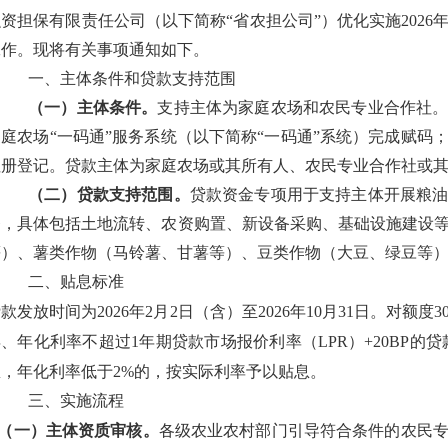
融资担保有限责任公司（以下简称“省农担公司”）优化实施202
工作。现将有关事项通知如下。
一、主体条件和贷款支持范围
（一）主体条件。
支持主体为家庭农场和农民专业合作社
家庭农场“一码通”服务系统（以下简称“一码通”系统）完成赋码
注册登记。贷款主体为家庭农场或其所有人、农民专业合作社或
（二）
贷款
支持范围。
贷款资金专项用于支持主体开展粮
务，具体包括土地流转、农资购置、新设备采购、基础设施建设
等）、薯类作物（马铃薯、甘薯等）、豆类作物（大豆、绿豆等
二、贴息标准
款发放时间为2026年2月2日（含）至2026年10月31日。对额度
、年化利率不超过1年期贷款市场报价利率（LPR）+20BP的
息，年化利率低于2%的，按实际利率予以贴息。
三、实施流程
（一）主体资质审核。
各级农业农村部门引导符合条件的农民