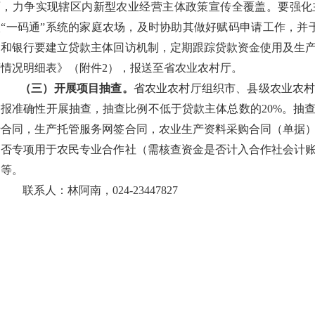
面，力争实现辖区内新型农业经营主体政策宣传全覆盖。要强化
入“一码通”系统的家庭农场，及时协助其做好赋码申请工作，并
司和银行要建立贷款主体回访机制，定期跟踪贷款资金使用及生
营情况明细表》（附件2），报送至省农业农村厅。
（三）
开展
项目抽查。
省农业农村厅组织市、县级农业农
申报准确性开展抽查，抽查比例不低于贷款主体总数的20%。抽
转合同，生产托管服务网签合同，农业生产资料采购合同（单据
是否专项用于农民专业合作社（需核查资金是否计入合作社会计
动等。
联系人：林阿南，024-23447827