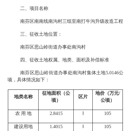
二、项目名称
南芬区南南线南沟村三组至南打牛沟升级改造工程
三、征收土地位置：
南芬区思山岭街道办事处南沟村
四、征收土地权属、地类、面积及补偿标准
南芬区思山岭街道办事处南沟村集体土地5.0146公
顷，具体情况如下：
征地面积（公
地价（万元/
地类名称
区片
顷）
公顷）
农 用 地
2.8415
Ⅰ
105
建设用地
1.4015
Ⅰ
105