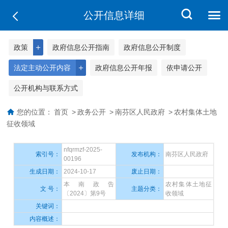
公开信息详细
＋
政策
政府信息公开指南
政府信息公开制度
＋
法定主动公开内容
政府信息公开年报
依申请公开
公开机构与联系方式
您的位置：
首页
>
政务公开
>
南芬区人民政府
>
农村集体土地
征收领域
nfqrmzf-2025-
索引号：
发布机构：
南芬区人民政府
00196
生成日期：
2024-10-17
废止日期：
本南政告
农村集体土地征
文 号：
主题分类：
〔2024〕第9号
收领域
关键词：
内容概述：