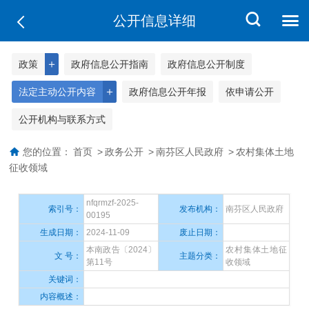
公开信息详细
＋
政策
政府信息公开指南
政府信息公开制度
＋
法定主动公开内容
政府信息公开年报
依申请公开
公开机构与联系方式
您的位置：
首页
>
政务公开
>
南芬区人民政府
>
农村集体土地
征收领域
nfqrmzf-2025-
索引号：
发布机构：
南芬区人民政府
00195
生成日期：
2024-11-09
废止日期：
本南政告〔2024〕
农村集体土地征
文 号：
主题分类：
第11号
收领域
关键词：
内容概述：