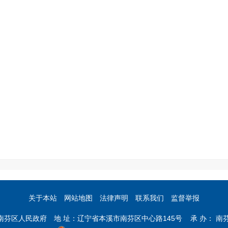
关于本站
网站地图
法律声明
联系我们
监督举报
市南芬区人民政府 地 址：辽宁省本溪市南芬区中心路145号 承 办： 南