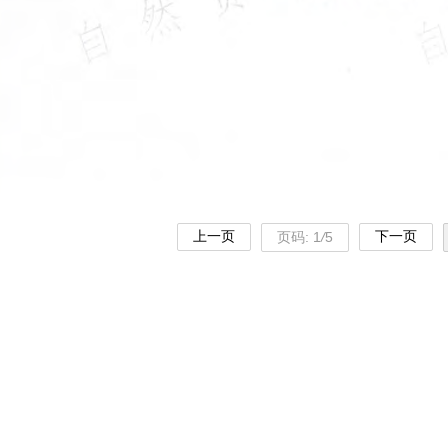
上一页
下一页
页码:
1
/
5