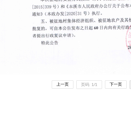
上一页
下一页
页码:
1
/
1