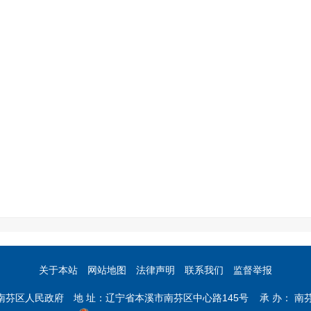
关于本站
网站地图
法律声明
联系我们
监督举报
市南芬区人民政府 地 址：辽宁省本溪市南芬区中心路145号 承 办： 南