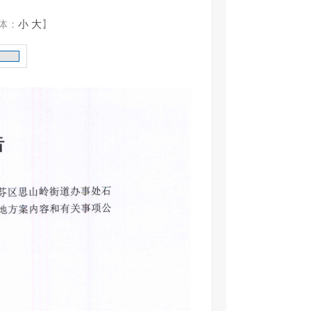
体：
小
大
】