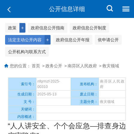
公开信息详细
＋
政策
政府信息公开指南
政府信息公开制度
＋
法定主动公开内容
政府信息公开年报
依申请公开
公开机构与联系方式
您的位置：
首页
>
政务公开
>
南芬区人民政府
>
救灾领域
nfqrmzf-2025-
南芬区人民政
索引号：
发布机构：
00310
府
生成日期：
2025-05-13
废止日期：
文 号：
主题分类：
救灾领域
关键词：
内容概述：
“人人讲安全、个个会应急—排查身边