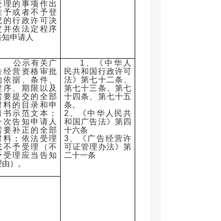
受理的事项作出
准予或者不予登
记的行政许可决
定并依法定程序
告知申请人
公示有关广
1、《中华人
告经营资格审批
民共和国行政许可
的依据、条件、
法》第七十二条、
程序、期限以及
第七十三条、第七
需要提交的全部
十四条、第七十五
材料的目录和申
条。
请书示范文本；
2、《中华人民共
一次告知申请人
和国广告法》第四
需要补正的全部
十六条
材料；依法受理
3、《广告经营许
或不予受理（不
可证管理办法》第
予受理应当告知
二十一条
理由）。