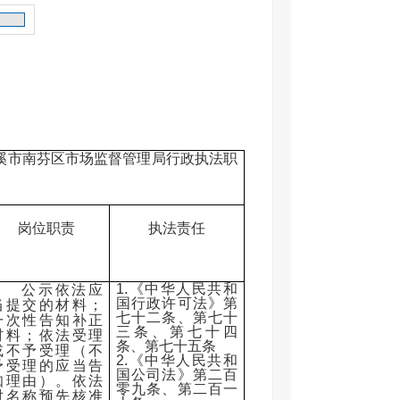
管理局行政执法职
岗位职责
执法责任
1.《中华人民共和
公示依法应
国行政许可法》第
当提交的材料；
七十二条、第七十
一次性告知补正
三条、第七十四
材料；依法受理
条、第七十五条
或不予受理（不
2.《中华人民共和
予受理的应当告
国公司法》第二百
知理由）。依法
零九条、第二百一
对名称预先核准