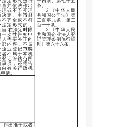
合法定形式进行
十四条、第七十五
审查并依法作出
条。
受理或不予受理
2.《中华人民
的决定。申请材
共和国公司法》第
料不齐全或不符
二百零九条、第二
合法定形式的，
百一十条。
应当 在法定时限
3.《中华人民
内一次性告知申
共和国企业法人登
请人需要补正的
记管理条例施行细
全部内容，不属
则》第六十六条。
于企业登记范畴
或者不属于本机
关登记管辖范围
的事项，还需告
知向有关行政机
关申请。
作出准予或者