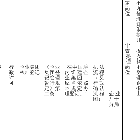
定
岗
位
审
查
受
理
3
行
企业集团
《企业
“在中国境
执法
岗
政
核准登记
集团登
内组建企
流程
位
许
记管理
业集团，
（见
可
暂行规
应当依照
行政
定》第
本规定办
确认
二条
理登记。”
流程
企业
图）
注册
分局