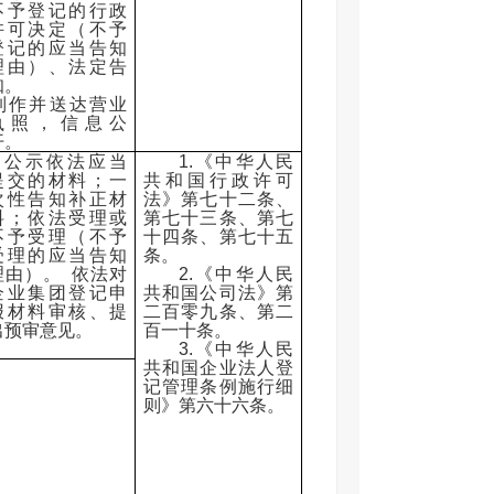
不予登记的行政
许可决定（不予
登记的应当告知
理由）、法定告
知。
‎制作并送达营业
执照，信息公
开。
公示依法应当
1.《中华人民
提交的材料；一
共和国行政许可
次性告知补正材
法》第七十二条、
料；依法受理或
第七十三条、第七
不予受理（不予
十四条、第七十五
受理的应当告知
条。
理由）。 依法对
2.《中华人民
企业集团登记申
共和国公司法》第
报材料审核、提
二百零九条、第二
出预审意见。
百一十条。
‎
3.《中华人民
共和国企业法人登
记管理条例施行细
则》第六十六条。