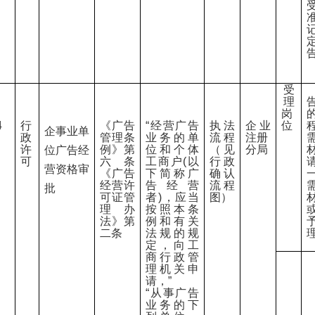
受
理
岗
4
行
《广告
“经营广告
执法
企业
位
企事业单
政
管理条
业务的单
流程
注册
许
例》第
位和个体
（见
分局
位广告经
可
六条
工商户(以
行政
营资格审
《广告
下简称广
确认
经营许
告经营
流程
批
可证管
者)，应当
图）
理办
按照本条
法》第
例和有关
二条
法规的规
定，向工
商行政管
理机关申
‎
请，”
“从事广告
业务的下