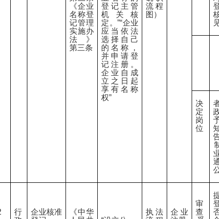
《企业
登记主管
流程
名称登
机关核
图）
记管理
定。”“企业
实施办
应当依法
法》
选择自己
第三条
的名称，
并申请登
记注册。
企业自成
立之日起
享有名称
权”
决
定
岗
位
审
2
行
企业核准
《中华
执法
企业
查