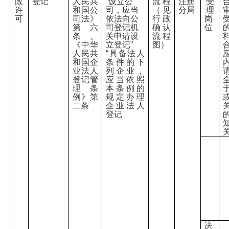
政
登记
人民共
“设立公
流程
注册
受
许
和国公
司，应当
（见
分局
理
可
司法》
依法向公
行政
岗
第六
司登记机
确认
位
条。
关申请设
流程
《中华
立登记”
图）
人民共
“具备法人
和国企
条件的下
业法人
列企业，
登记管
应当依照
理条
本条例的
例》第
规定办理
二条
企业法人
登记
决