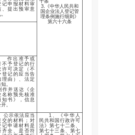
十条
登记申报材料审
3.《中华人民共和
核、提出预审意
国企业法人登记管
见。
理条例施行细则》
‎
第六十六条
作出准予或
者不予登记的行
政许可决定（不
予登记的应当告
知理由）、法定
告知。
‎制作并送达《企
业名称预先核准
通知书》，信息
公开。
公示依法应当
1、《中华人
提交的材料；对
民共和国行政许可
登记申请材料是
法》第七十二条、
否齐全、是否符
第七十三条、第七