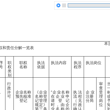
本溪市南芬区市场监督
权和责任分解一览表
序
职
职权
执法
执法内容
执法
执法岗位
号
权
名称
依据
程序
类
别
行
审
政
查
1
许
企业名称
《企业
“企业名称
执法
企业
受
可
预先核准
名称登
在企业申
流程
注册
理
登记
记管理
请登记
（见
分局
岗
规定》
时，由企
行政
位
第三条
业名称的
确认