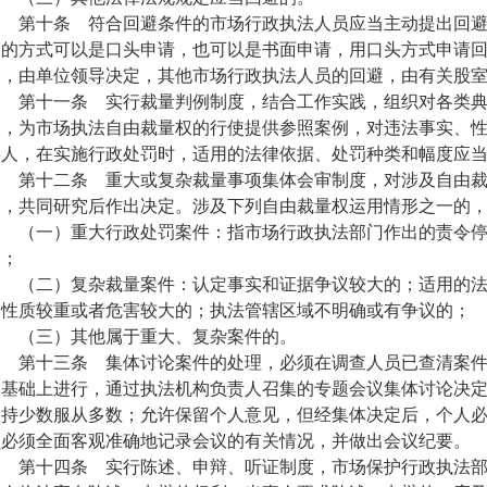
第十条 符合回避条件的市场行政执法人员应当主动提出回避
避的方式可以是口头申请，也可以是书面申请，用口头方式申请
避，由单位领导决定，其他市场行政执法人员的回避，由有关股
第十一条 实行裁量判例制度，结合工作实践，组织对各类典
议，为市场执法自由裁量权的行使提供参照案例，对违法事实、
事人，在实施行政处罚时，适用的法律依据、处罚种类和幅度应
第十二条 重大或复杂裁量事项集体会审制度，对涉及自由裁
论，共同研究后作出决定。涉及下列自由裁量权运用情形之一的
（一）重大行政处罚案件：指市场行政执法部门作出的责令停
定；
（二）复杂裁量案件：认定事实和证据争议较大的；适用的法
为性质较重或者危害较大的；执法管辖区域不明确或有争议的；
（三）其他属于重大、复杂案件的。
第十三条 集体讨论案件的处理，必须在调查人员已查清案件
的基础上进行，通过执法机构负责人召集的专题会议集体讨论决
坚持少数服从多数；允许保留个人意见，但经集体决定后，个人
员必须全面客观准确地记录会议的有关情况，并做出会议纪要。
第十四条 实行陈述、申辩、听证制度，市场保护行政执法部