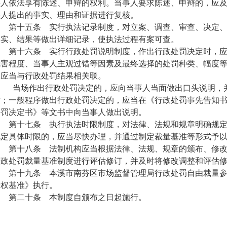
事人依法享有陈述、申辩的权利。当事人要求陈述、申辩的，应
事人提出的事实、理由和证据进行复核。
第十五条 实行执法记录制度，对立案、调查、审查、决定、
事实、结果等做出详细记录，使执法过程有案可查。
第十六条 实行行政处罚说明制度，作出行政处罚决定时，应
危害程度、当事人主观过错等因素及最终选择的处罚种类、幅度
由应当与行政处罚结果相关联。
当场作出行政处罚决定的，应向当事人当面做出口头说明，并
章；一般程序做出行政处罚决定的，应当在《行政处罚事先告知
处罚决定书》等文书中向当事人做出说明。
第十七条 执行执法时限制度，对法律、法规和规章明确规定
规定具体时限的，应当尽快办理，并通过制定裁量基准等形式予
第十八条 法制机构应当根据法律、法规、规章的颁布、修改
行政处罚裁量基准制度进行评估修订，并及时将修改调整和评估
第十九条 本溪市南芬区市场监督管理局行政处罚自由裁量参
量权基准》执行。
第二十条 本制度自颁布之日起施行。