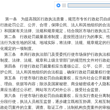
第一条 为提高我区行政执法质量，规范市专长行政处罚自
保行政处罚公正、公开、合理，保障公民、法人和其他组织的合
法》和国家有关法律、法规和规章规定，结合我区市场行政执法
第二条 行政处罚裁量基准制度，是按照违法行为的事实、性
违法行为发生地的区域、地域实际，将法律、法规、规章规定的
细化规定的一项制度。
第三条 本局行政执法部门及受委托行使市场保护行政执法权
本制度。法律、法规、规章和上级主管部门的规范性文件对行政
第四条 行使行政处罚裁量权应当遵循公正、公平、公开、过
维护公民、法人和其他组织的合法权益，确保行政处罚裁量权行
第五条 行使市场行政处罚自由裁量权，应当向社会公开裁量
实、理由、依据等内容；除涉及国家秘密、商业秘密或者个人隐
结果应当通过公示栏、网站等方式对外公示，接受社会监督。
第六条 行使市场行政处罚自由裁量权，应当实行查处分离制
力分段行使，执法人员相互监督，逐步建立既相互协调、又相互
行政处罚案件的立案、调查、取证工作，法制机构负责案件的审