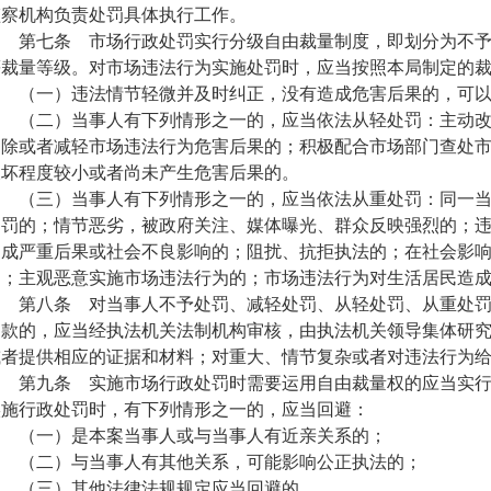
监察机构负责处罚具体执行工作。
第七条 市场行政处罚实行分级自由裁量制度，即划分为不予
等裁量等级。对市场违法行为实施处罚时，应当按照本局制定的
（一）违法情节轻微并及时纠正，没有造成危害后果的，可以
（二）当事人有下列情形之一的，应当依法从轻处罚：主动改
消除或者减轻市场违法行为危害后果的；积极配合市场部门查处
破坏程度较小或者尚未产生危害后果的。
（三）当事人有下列情形之一的，应当依法从重处罚：同一当
处罚的；情节恶劣，被政府关注、媒体曝光、群众反映强烈的；
造成严重后果或社会不良影响的；阻扰、抗拒执法的；在社会影
的；主观恶意实施市场违法行为的；市场违法行为对生活居民造
第八条 对当事人不予处罚、减轻处罚、从轻处罚、从重处罚
罚款的，应当经执法机关法制机构审核，由执法机关领导集体研
或者提供相应的证据和材料；对重大、情节复杂或者对违法行为
第九条 实施市场行政处罚时需要运用自由裁量权的应当实行
实施行政处罚时，有下列情形之一的，应当回避：
（一）是本案当事人或与当事人有近亲关系的；
（二）与当事人有其他关系，可能影响公正执法的；
（三）其他法律法规规定应当回避的。