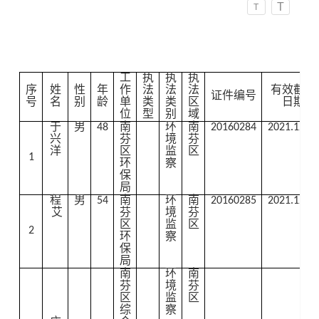
T
T
工
执
执
执
序
姓
性
年
作
法
法
法
有效截止
证件编号
号
名
别
龄
单
类
类
区
日期
位
型
别
域
于
男
48
南
环
南
20160284
2021.12.31
兴
芬
境
芬
洋
区
监
区
1
环
察
保
局
程
男
54
南
环
南
20160285
2021.12.31
艾
芬
境
芬
区
监
区
2
环
察
保
局
南
环
南
芬
境
芬
区
监
区
综
察