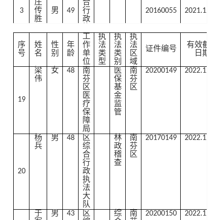
庄
合
3
传
男
49
行
20160055
2021.12.31
胜
政
执
法
工
执
执
执
大
序
姓
性
年
作
法
法
法
有效截止
证件编号
队
号
名
别
龄
单
类
类
区
日期
南
环
南
位
型
别
域
芬
境
芬
梁
女
48
南
医
南
20200149
2022.12.31
区
监
区
伟
芬
保
芬
综
察
区
基
区
马
合
医
金
19
4
玉
女
44
行
20160056
2021.12.31
疗
监
光
政
保
管
执
障
法
局
大
杨
男
48
区
林
南
20170149
2022.12.31
队
兵
综
政
芬
南
环
南
合
稽
区
芬
境
芬
行
查
区
监
区
20
政
综
察
执
合
法
张
5
男
40
行
21060283
2021.12.31
大
震
政
队
执
于
男
43
区
综
南
20200150
2022.12.31