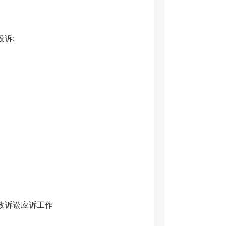
诉;
。
政诉讼应诉工作