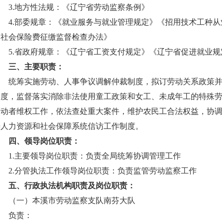
3.
地方性法规：《
辽宁省劳动监察条例
》
4.
部委规章：《
就业服务与就业管理规定
》《
招用技术工种从
《
社会保险费征缴监督检查办法
》
5.
省政府规章：《
辽宁省工资支付规定
》《
辽宁省促进就业规
三、主要职责：
统筹实施劳动、人事争议调解仲裁制度，拟订劳动关系政策
制度，监督落实消除非法使用童工政策和女工、未成年工的特殊
劳动者维权工作，依法查处重大案件，维护农民工合法权益，协
善人力资源和社会保障系统信访工作制度。
四、领导岗位职责：
1.
主要领导岗位职责：负责全局统筹协调管理工作
2.
分管执法工作领导岗位职责：负责监管劳动监察工作
五、行政执法机构职责及岗位职责：
（一）本溪市劳动监察支队南芬大队
负责：