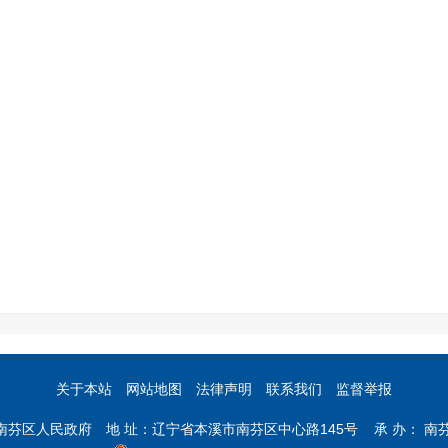
关于本站
网站地图
法律声明
联系我们
监督举报
市南芬区人民政府 地 址：辽宁省本溪市南芬区中心路145号 承 办： 南