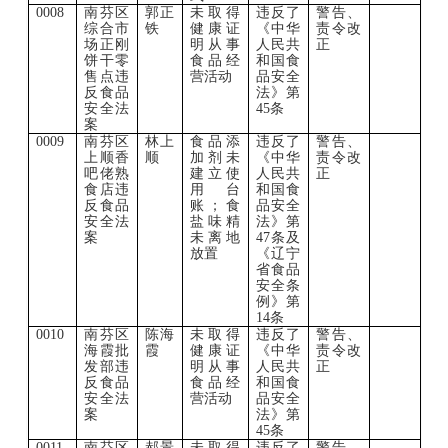
0008
南芬区
郭正
未取得
违反了
警告、
综合市
铁
健康证
《中华
责令改
场正刚
明从事
人民共
正
饼干零
食品经
和国食
售点违
营活动
品安全
反食品
法》第
安全法
45条
案
0009
南芬区
林上
食品添
违反了
警告、
上顺香
顺
加剂未
《中华
责令改
吧佬熟
建立使
人民共
正
食店违
用台
和国食
反食品
账；食
品安全
安全法
盐味精
法》第
案
未离地
47条及
放置
《辽宁
省食品
安全条
例》第
14条
0010
南芬区
陈海
未取得
违反了
警告、
海霞批
霞
健康证
《中华
责令改
发部违
明从事
人民共
正
反食品
食品经
和国食
安全法
营活动
品安全
案
法》第
45条
0011
南芬区
郝景
未取得
违反了
警告、