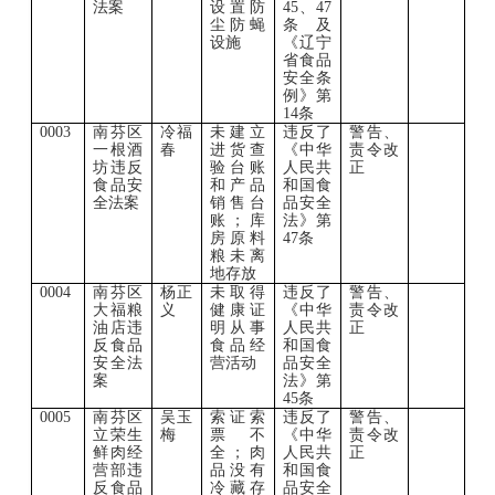
法案
设置防
45、47
尘防蝇
条及
设施
《辽宁
省食品
安全条
例》第
14条
0003
南芬区
冷福
未建立
违反了
警告、
一根酒
春
进货查
《中华
责令改
坊违反
验台账
人民共
正
食品安
和产品
和国食
全法案
销售台
品安全
账；库
法》第
房原料
47条
粮未离
地存放
0004
南芬区
杨正
未取得
违反了
警告、
大福粮
义
健康证
《中华
责令改
油店违
明从事
人民共
正
反食品
食品经
和国食
安全法
营活动
品安全
案
法》第
45条
0005
南芬区
吴玉
索证索
违反了
警告、
立荣生
梅
票不
《中华
责令改
鲜肉经
全；肉
人民共
正
营部违
品没有
和国食
反食品
冷藏存
品安全