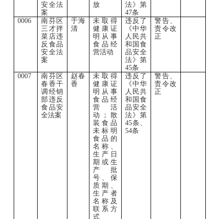
安全法
放
法》第
案
47条
0006
南芬区
于海
未取得
违反了
警告、
三才拌
清
健康证
《中华
责令改
菜店违
明从事
人民共
正
反食品
食品经
和国食
安全法
营活动
品安全
案
法》第
45条
0007
南芬区
赵春
未取得
违反了
警告、
春香干
香
健康证
《中华
责令改
调经销
明从事
人民共
正
部违反
食品经
和国食
食品安
营活
品安全
全法案
动；散
法》第
装食品
45条、
未标明
54条
食品的
名称、
生产日
期或生
产批
号、保
质期、
生产者
名称及
联系方
式