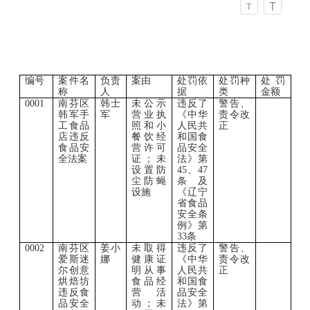
T
T
编号
案件名
负责
案由
处罚依
处罚种
处罚
称
人
据
类
金额
0001
南芬区
韩士
未公示
违反了
警告、
韩军手
军
营业执
《中华
责令改
工食品
照和小
人民共
正
店违反
餐饮经
和国食
食品安
营许可
品安全
全法案
证；未
法》第
设置防
45、47
尘防蝇
条及
设施
《辽宁
省食品
安全条
例》第
33条
0002
南芬区
姜小
未取得
违反了
警告、
爱斯迷
娜
健康证
《中华
责令改
尔创意
明从事
人民共
正
烘焙坊
食品经
和国食
违反食
营活
品安全
品安全
动；未
法》第