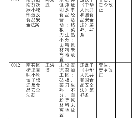
南芬跃
胜
健康证
《中华
责令改
跃小吃
明从事
人民共
正
部违反
食品经
和国食
食品安
营活
品安全
全法案
动；砧
法》第
板、菜
45、47
刀生熟
条
不分；
面粉原
材料未
离地放
置
0012
南芬区
王洪
未设置
违反了
警告、
街里百
博
凉菜加
《中华
责令改
味小吃
工区；
人民共
正
饺子馆
砧板、
和国食
违反食
菜刀生
品安全
品安全
熟不
法》第
法案
分、面
47条
粉等原
材料未
离地放
置