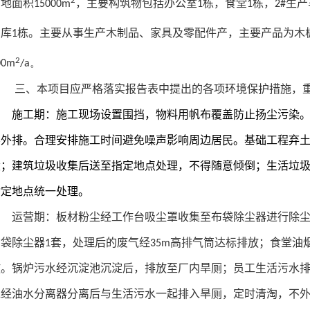
2
地面积15000m
，主要构筑物包括办公室1栋，食堂1栋，2#生产
库1栋。主要从事生产木制品、家具及零配件产，主要产品为木板1
2
00m
/a。
三、本项目应严格落实报告表中提出的各项环境保护措施，
施工期：施工现场设置围挡，物料
用帆布覆盖防止扬尘污染
不外排。合理安排施工时间避免噪声影响周边居民。
基础工程弃
设；建筑垃圾收集后送至指定地点处理，不得随意倾倒；生活垃
指定地点统一处理。
运营期：板材粉尘经工作台吸尘罩收集至布袋除尘器进行除尘
袋除尘器1套，处理后的废气经35m高排气筒达标排放；
食堂油
放。
锅炉污水经沉淀池沉淀后，排放至厂内旱厕；
员工生活污水
水经油水分离器分离后与生活污水一起排入旱厕，定时清淘，不