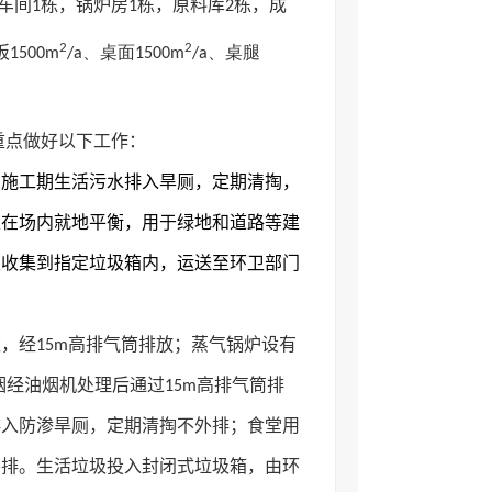
车间1栋，锅炉房1栋，原料库2栋，成
2
2
500m
/a、桌面1500m
/a、桌腿
重点做好以下工作：
。施工期生活污水排入旱厕，
定期清掏，
土在场内就地平衡，用于绿地和道路等建
圾收集到指定垃圾箱内，运送至环卫部门
，经15m高排气筒排放；蒸气锅炉设有
烟经油烟机处理后通过15m
高
排气筒排
排入防渗旱厕，定期清掏不外排；食堂用
外排。生活垃圾投入
封闭式垃圾箱，由环