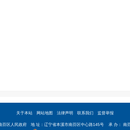
关于本站
网站地图
法律声明
联系我们
监督举报
市南芬区人民政府 地 址：辽宁省本溪市南芬区中心路145号 承 办： 南