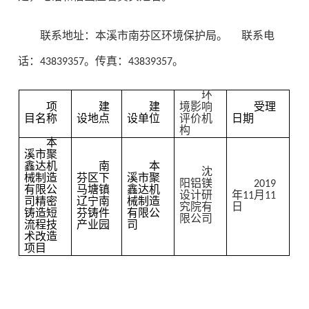
联系地址：本溪市南芬区环境保护局。 联系电
话：43839357。传真：43839357。
环
项
建
建
境影响
受理
目名称
设地点
设单位
评价机
日期
构
本
溪市聚
鑫达机
南
本
沈
械制造
芬区下
溪市聚
阳铝镁
2019
有限公
马塘镇
鑫达机
设计研
年11月11
司精密
辽宁南
械制造
究院有
日
铸造短
芬铸件
有限公
限公司
流程技
产业园
司
术改造
项目