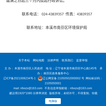
届满之日起三个月内提起行政诉讼。
联系电话： 024-43839357 传真：43839357
联系地址：本溪市南芬区环境保护局
关于本站
网站地图
法律声明
联系我们
监督举报
主 办： 本溪市南芬区人民政府 地 址：辽宁省本溪市南芬区中心路145号 承
办： 南芬区政务服务中心
辽ICP备2021008234号-1
辽公网安备 21050502000002 号
网站标识码：
2105050001
mail: nfxxzx@163.com 不良信息举报邮箱：nfxxzx@163.com
建议用1920*1080 分辨率浏览 版权所有，未经许可，不得复制、转载
电脑版