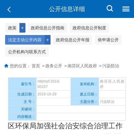
公开信息详细
＋
政策
政府信息公开指南
政府信息公开制度
＋
法定主动公开内容
政府信息公开年报
依申请公开
公开机构与联系方式
您的位置：
首页
>
政务公开
>
南芬区人民政府
>
污染防治
nfqrmzf-2019-
南芬区人民政
索引号：
发布机构：
00157
府
生成日期：
2019-10-29
废止日期：
文 号：
主题分类：
污染防治
关键词：
内容概述：
区环保局加强社会治安综合治理工作