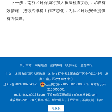
下一步，南芬区环保局将加大执法检查力度，采取有
效措施，把综治维稳工作常态化，为我区环境安全提供
有力保障。
关于本站
网站地图
法律声明
联系我们
监督举报
主 办： 本溪市南芬区人民政府 地 址：辽宁省本溪市南芬区中心路145号 承
办： 南芬区政务服务中心
辽ICP备2021008234号-1
辽公网安备 21050502000002 号
网站标识码：
2105050001
mail: nfxxzx@163.com 不良信息举报邮箱：nfxxzx@163.com
建议用1920*1080 分辨率浏览 版权所有，未经许可，不得复制、转载
电脑版