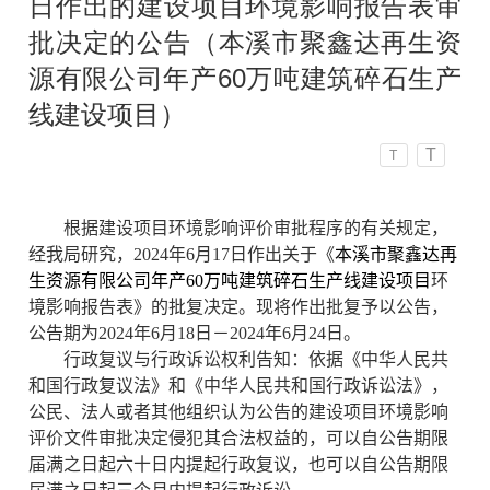
日作出的建设项目环境影响报告表审
批决定的公告（本溪市聚鑫达再生资
源有限公司年产60万吨建筑碎石生产
线建设项目）
T
T
根据建设项目环境影响评价审批程序的有关规定，
经我局研究，202
4
年
6
月
17
日作出关于《
本溪市聚鑫达再
生资源有限公司年产60万吨建筑碎石生产线建设项目
环
境影响报告
表
》的批复决定。现将作出批复予以公告，
公告期为202
4
年
6
月
18
日－202
4
年
6
月
24
日。
行政复议与行政诉讼权利告知：依据《中华人民共
和国行政复议法》和《中华人民共和国行政诉讼法》，
公民、法人或者其他组织认为公告的建设项目环境影响
评价文件审批决定侵犯其合法权益的，可以自公告期限
届满之日起六十日内提起行政复议，也可以自公告期限