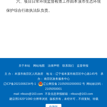
六、项目日常环境监督检查工作由本溪市生态环境
保护综合行政执法队负责。
关于本站
网站地图
法律声明
联系我们
监督举报
主 办： 本溪市南芬区人民政府 地 址：辽宁省本溪市南芬区中心路145号 承
办： 南芬区政务服务中心
辽ICP备2021008234号-1
辽公网安备 21050502000002 号
网站标识码：
2105050001
mail: nfxxzx@163.com 不良信息举报邮箱：nfxxzx@163.com
建议用1920*1080 分辨率浏览 版权所有，未经许可，不得复制、转载
电脑版