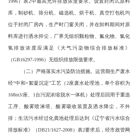
1996）表2中最高允许排放浓度要求。设置封闭式原料
库，制砂机、筛分机、磁选机、烘干机、真空打包机均
位于封闭厂房内，生产时门窗关闭，并在卸料期间对原
料库进行洒水抑尘，厂界无组织颗粒物、氟化物、氯化
氢排放浓度应满足《大气污染物综合排放标准》
（GB16297-1996）无组织排放限值要求。
（二）严格落实水污染防治措施。运营期生产废水
经“中和+絮凝沉淀”工艺（2座废水处理池，单个容积为
168m3/座、1台污泥浓缩脱水一体机）处理后回用于重选
工序、酸雾喷淋塔、酸雾吸收装置及洒水降尘，不外
排；生活污水经过化粪池处理后达到《辽宁省污水综合
排放标准》（DB21/1627-2008）表2要求后，经市政管网