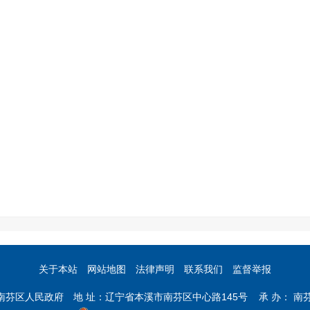
关于本站
网站地图
法律声明
联系我们
监督举报
市南芬区人民政府 地 址：辽宁省本溪市南芬区中心路145号 承 办： 南