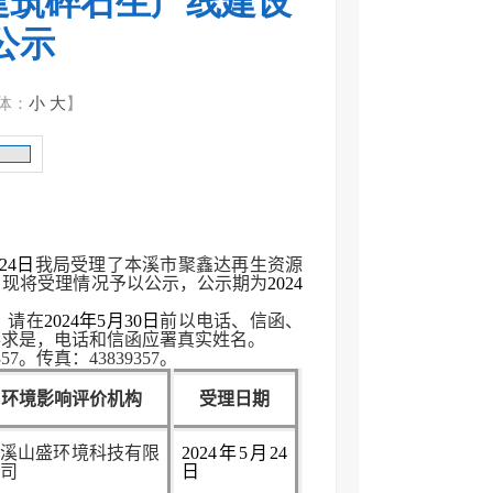
建筑碎石生产线建设
公示
体：
小
大
】
24
日
我局受理
了
本溪市聚鑫达再生资源
。现将受理情况予以公示，公示期为
2024
，请在
20
24
年
5
月
30
日
前以电话、信函、
事求是，电话和信函应署真实姓名。
。传真：43839357。
环境影响评价机构
受理日期
本溪山盛环境科技有限
20
24
年
5
月
24
公司
日