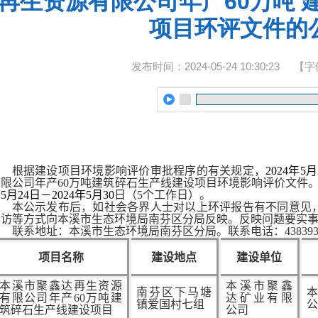
再生资源有限公司年产60万吨 
项目环评文件的
发布时间：2024-05-24 10:30:23
【字
根据建设项目环境影响评价审批程序的有关规定，
20
24
年
5
月
有限公司年产60万吨建筑碎石生产线建设项目环境影响评价文件
年
5
月
24
日－20
24
年
5
月
30
日（
5
个工作日）。
本公示发布后，如社会各界人士对以上环评报告有不同意见
亲访等方式向本溪市
生态环境局南芬区分局
反映。反映问题要实
联系地址：本溪市生态环境局南芬区分局。联系电话：43839357
项目名称
建设地点
建设单位
本溪市聚鑫达再生资源
本溪市聚鑫
南芬区下马塘
有限公司年产60万吨建
达矿业有限
镇爱国村七组
筑碎石生产线建设项目
公司