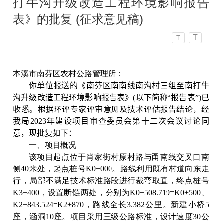
打牛沟升级改造工程环境影响报告
表》的批复 (征求意见稿)
T
T
本溪市南芬区农村公路管理所：
你
单位
报送的《南芬区南南线南沟村三组至南打牛
沟升级改造工程环境影响报告表》(以下简称“报告表”)已
收悉。根据环评专家评审意见及技术评估报告结论，经
我局2023年建设项目审查委员会第十二次会议讨论同
意，现批复如下：
一、项目概况
该项目起点位于肖家街村原村路与甬南线交叉口南
侧40米处，起点桩号K0+000。路线利用既有村道向东走
行，局部不满足技术标准路段进行裁弯取直，终点桩号
K3+400，设置断链两处，分别为K0+508.719=K0+500、
K2+843.524=K2+870，路线全长3.382公里。新建小桥5
座，涵洞10座。项目采用三级公路标准，设计速度30公