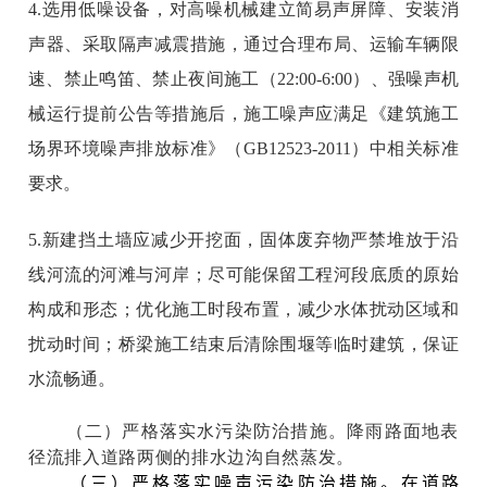
4.选用低噪设备，对高噪机械建立简易声屏障、安装消
声器、采取隔声减震措施，通过合理布局、运输车辆限
速、禁止鸣笛、禁止夜间施工（22:00-6:00）、强噪声机
械运行提前公告等措施后，施工噪声应满足《建筑施工
场界环境噪声排放标准》（GB12523-2011）中相关标准
要求。
5.新建挡土墙应减少开挖面，固体废弃物严禁堆放于沿
线河流的河滩与河岸；尽可能保留工程河段底质的原始
构成和形态；优化施工时段布置，减少水体扰动区域和
扰动时间；桥梁施工结束后清除围堰等临时建筑，保证
水流畅通。
（二）严格落实水污染防治措施。降雨路面地表
径流排入道路两侧的排水边沟自然蒸发。
（三）严格落实噪声污染防治措施。
在道路