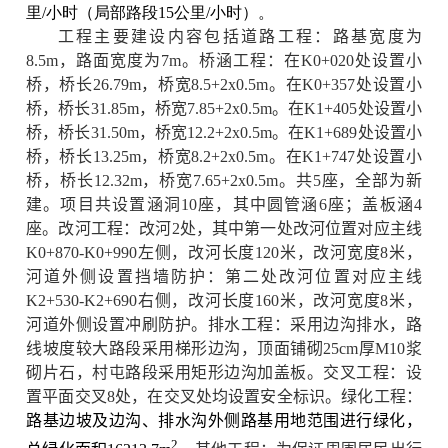
里/小时（局部路段15公里/小时）。
工程主要建设内容包括道路工程：路基宽度为
8.5m，路面宽度为7m。桥涵工程：在K0+020处设置小
桥，桥长26.79m，桥宽8.5+2x0.5m。在K0+357处设置小
桥，桥长31.85m，桥宽7.85+2x0.5m。在K1+405处设置小
桥，桥长31.50m，桥宽12.2+2x0.5m。在K1+689处设置小
桥，桥长13.25m，桥宽8.2+2x0.5m。在K1+747处设置小
桥，桥长12.32m，桥宽7.65+2x0.5m。共5座，全部为新
建。项目共设置涵洞10座，其中圆管涵6座；盖板涵4
座。改河工程：改河2处，其中第一处改河位置对应主线
K0+870-K0+990左侧，改河长度120米，改河宽度8米，
河道外侧设置挡墙防护：第二处改河位置对应主线
K2+530-K2+690右侧，改河长度160米，改河宽度8米，
河道外侧设置冲刷防护。排水工程：采用边沟排水，路
线坡度较大路段采用梯形边沟，顶面铺砌25cm厚M10浆
砌片石，村屯路段采用矩形边沟加盖板。交叉工程：设
置平面交叉8处，在交叉处均设置安全标识。绿化工程：
路基边坡及边沟、排水沟外侧路基用地范围进行绿化，
2