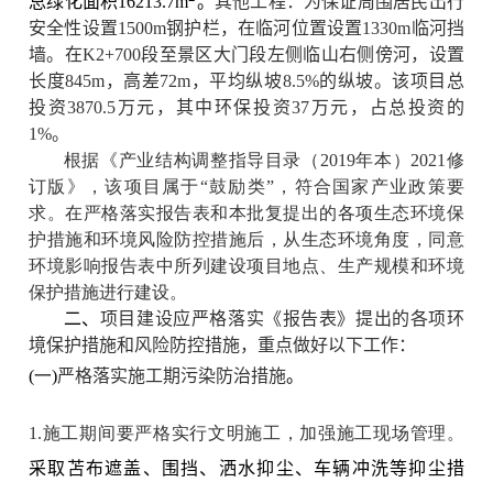
总绿化面积16213.7m
。
其他工程：为保证周围居民出行
安全性设置1500m钢护栏，在临河位置设置1330m临河挡
墙。在K2+700段至景区大门段左侧临山右侧傍河，设置
长度845m，高差72m，平均纵坡8.5%的纵坡。该项目总
投资3870.5万元，其中环保投资37万元，占总投资的
1%。
根据《产业结构调整指导目录（2019年本）2021修
订版》，该项目属于“鼓励类”，符合国家产业政策要
求。在严格落实报告表和本批复提出的各项生态环境保
护措施和环境风险防控措施后，从生态环境角度，同意
环境影响报告表中所列建设项目地点、生产规模和环境
保护措施进行建设。
二、
项目建设应严格落实《报告表》提出的各项环
境保护措施和风险防控措施，重点做好以下工作：
(一)
严格落实施工期污染防治措施
。
1.施工期间要严格实行文明施工，加强施工现场管理。
采取苫布遮盖、围挡、洒水抑尘、车辆冲洗等抑尘措