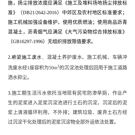
施，扬尘排放浓度应满足《施工及堆料场地扬尘排放标
准》（DB21/2642-2016）中郊区及农村地区标准要求；
施工机械加强设备维护，使用优质燃油；使用商品沥青
混凝土，沥青烟气应满足《大气污染物综合排放标准》
（GB16297-1996）无组织排放限值要求。
2.桥梁施工废水、
混凝土养护废水、施工机械、车辆冲
3
洗废水经1座容积为50m
的沉淀池处理后回用于施工道路
洒水抑尘。
3.
施工期生活污水依托当地现有民宅防渗旱厕，作业产
生的泥浆进入泥浆沉淀池进行土石的沉淀，沉淀后的泥
浆上清液循环利用，不外排；建筑垃圾、废弃土石方经
过沉淀干化处理后的泥浆沉淀物全部外运依法处置。