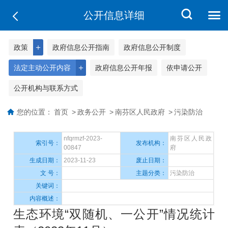
公开信息详细
＋
政策
政府信息公开指南
政府信息公开制度
＋
法定主动公开内容
政府信息公开年报
依申请公开
公开机构与联系方式
您的位置：
首页
>
政务公开
>
南芬区人民政府
>
污染防治
nfqrmzf-2023-
南芬区人民政
索引号：
发布机构：
00847
府
生成日期：
2023-11-23
废止日期：
文 号：
主题分类：
污染防治
关键词：
内容概述：
生态环境“双随机、一公开”情况统计