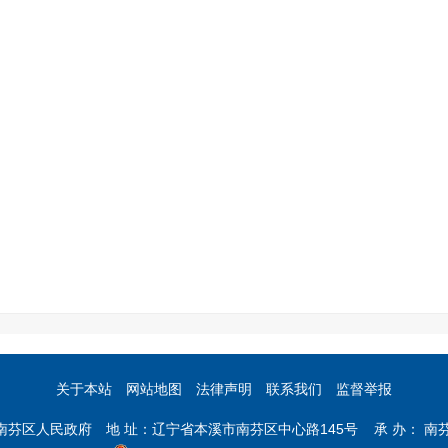
关于本站
网站地图
法律声明
联系我们
监督举报
市南芬区人民政府 地 址：辽宁省本溪市南芬区中心路145号 承 办： 南