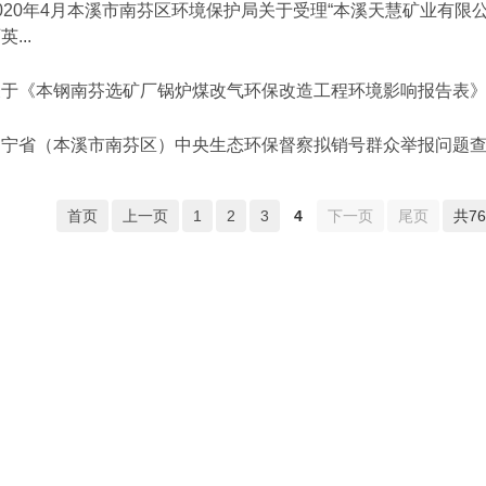
020年4月本溪市南芬区环境保护局关于受理“本溪天慧矿业有限
英...
关于《本钢南芬选矿厂锅炉煤改气环保改造工程环境影响报告表》
辽宁省（本溪市南芬区）中央生态环保督察拟销号群众举报问题查
首页
上一页
1
2
3
4
下一页
尾页
共7