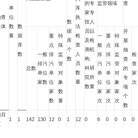
的专
监管领域
查
单
库
家专
抽查
位
执
数
技人
主体
数
数
法
据
员以
开
量
据
检
重
特
一
重
特
库
及检
展
库
查
点
殊
般
点
殊
个
测机
抽
数
人
一般
排
监
排
排
监
检
数
构、
查
员
排污
污
管
污
污
管
查
科研
总数
的
数
单位
单
对
单
单
对
家
院所
专
量
家数
位
象
位
位
象
次
数量
项
家
数
家
家
家
个
数
量
次
次
次
数
南芬
1
1
142
130
12
0
1
12
0
6
0
0
0
0
区