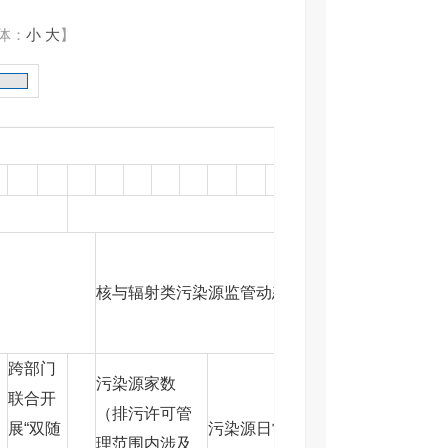
体：
小
大
】
核与辐射类污染源监管动态信息库和“双随机”监管
跨部门
污染源家数
联合开
污染源家数（排
（排污许可管
污染
展“双随
污染源日常
污许可管理范围
理范围内涉及
常监