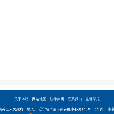
关于本站
网站地图
法律声明
联系我们
监督举报
市南芬区人民政府 地 址：辽宁省本溪市南芬区中心路145号 承 办： 南