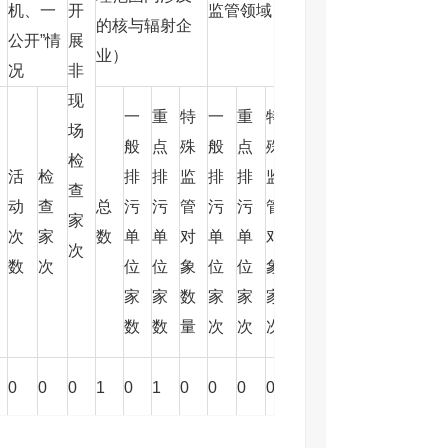
机、一
开
监管领域
内未涉及的核与
的核与辐射企
域
公开”情
展
辐射企业）
业）
况
非
现
一
重
特
一
重
特
一
重
特
一
场
般
点
殊
般
点
殊
般
点
殊
般
检
活
检
排
排
监
排
排
监
排
排
监
排
查
动
查
总
污
污
管
污
污
管
总
污
污
管
污
家
次
家
数
单
单
对
单
单
对
数
单
单
对
单
次
数
次
位
位
象
位
位
象
位
位
象
位
家
家
数
家
家
家
家
家
数
家
数
数
量
次
次
次
数
数
量
次
0
0
0
1
0
1
0
0
0
0
0
0
0
0
0