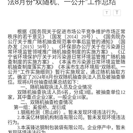
法8月份“双随机、一公开”工作总结
T
T
根据《国务院关于促进市场公平竞争维护市场正常
秩序的若干意见》（国发〔2014〕20号）、《国务院办
公厅关于推广随机抽查规范事中事后监管的通知》（国
办发〔2015〕58号）、《环保部办公厅关于在污染源日
常环境监管领域推广随机抽查制度的实施方案》、《辽
宁省环境保护厅关于对污染源日常环境监管推广随机抽
查制度的实施方案》、《本溪市污染源日常环境监管随
机抽查制度落实方案》《本溪市生态环境局“双随机、一
公开”工作实施细则》暂行实施规定，通过随机抽取方
式，确定了202
4
年
8
月份双随机抽查执法人员及被抽查单
位。现将
8
月份抽查结果总结如下：
一、随机抽取执法人员及企业情况
双随机抽查执法人员
6
名，分成
3
组。被抽查单位
12
家，其中重点企业
2
家，一般企
业
10
家。
二、双随机抽查检查情况
第
一
组
：奚俊桥、龙衍成
1.钢瓶检测（思山岭）。暂未发现环境违法行为。
2.本溪亿林钢机构制造有限公司。暂未发现环境违法
行为。
3.本溪锋达钢制包装袋有限公司。企业停产中，暂未
发现环境违法行为。