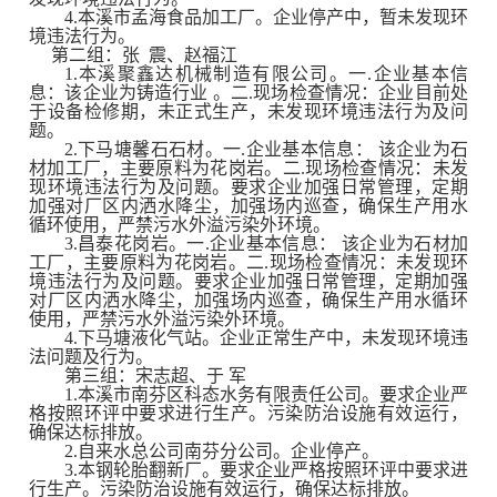
4.本溪市孟海食品加工厂。企业停产中，暂未发现环
境违法行为。
第
二
组
：张 震、赵福江
1.
本溪聚鑫达机械制造有限公司。一.企业基本信
息：该企业为铸造行业 。二.现场检查情况：企业目前处
于设备检修期，未正式生产，未发现环境违法行为及问
题。
2.
下马塘馨石石材。一.企业基本信息： 该企业为石
材加工厂，主要原料为花岗岩。二.现场检查情况：未发
现环境违法行为及问题。要求企业加强日常管理，定期
加强对厂区内洒水降尘，加强场内巡查，确保生产用水
循环使用，严禁污水外溢污染外环境。
3.
昌泰花岗岩。一.企业基本信息： 该企业为石材加
工厂，主要原料为花岗岩。二.现场检查情况：未发现环
境违法行为及问题。要求企业加强日常管理，定期加强
对厂区内洒水降尘，加强场内巡查，确保生产用水循环
使用，严禁污水外溢污染外环境。
4.
下马塘液化气站。企业正常生产中，未发现环境违
法问题及行为。
第
三
组：宋志超、于 军
1.
本溪市南芬区科态水务有限责任公司。要求企业严
格按照环评中要求进行生产。污染防治设施有效运行，
确保达标排放。
2.
自来水总公司南芬分公司。企业停产。
3.
本钢轮胎翻新厂。要求企业严格按照环评中要求进
行生产。污染防治设施有效运行，确保达标排放。