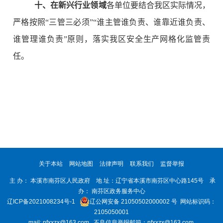
十、在新兴行业领域
各单位要结合我区实际情况，
严格按照“三管三必须”“谁主管谁负责、谁靠近谁负责、
谁管理谁负责”原则，落实我区安全生产网格化监管责
任。
关于本站
网站地图
法律声明
联系我们
监督举报
主 办： 本溪市南芬区人民政府 地 址：辽宁省本溪市南芬区中心路145号 承
办： 南芬区政务服务中心
辽ICP备2021008234号-1
辽公网安备 21050502000002 号
网站标识码：
2105050001
mail: nfxxzx@163.com 不良信息举报邮箱：nfxxzx@163.com