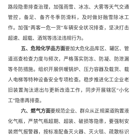
路段隐患排查治理，加强雨雪、冰冻、大雾等天气交通
管控，备足、备齐冬季防滑料，及时做好融雪除冰工
作。加强“两客一危一货”车辆安全状况排查，坚决打击
超速、超载、酒驾等违法违规行为。
五、危险化学品方面
要加大危化品库区、罐区、管
道巡查检查力度与频次，严格落实防冻、防凝、防泄漏
等冬防措施。组织开展供暖锅炉、压力容器及载货、载
人电梯等特种设备安全专项检查。稳步推进化工企业老
旧装置淘汰退出与更新改造工作，同步开展辖区“小化
工”隐患再排查。
六、燃气方面
要规范企业、群众从正规渠道购置液
化气瓶，严禁气瓶超期、超装、破损等隐患，要强制安
装燃气报警器，按标准配备灭火器、灭火毯、疏散标识