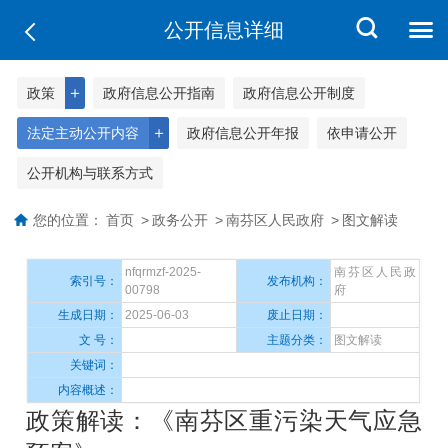
公开信息详细
＋
政策
政府信息公开指南
政府信息公开制度
＋
法定主动公开内容
政府信息公开年报
依申请公开
公开机构与联系方式
您的位置：
首页
>
政务公开
>
南芬区人民政府
>
图文解读
nfqrmzf-2025-
南芬区人民政
索引号：
发布机构：
00798
府
生成日期：
2025-06-03
废止日期：
文 号：
主题分类：
图文解读
关键词：
内容概述：
政策解读：《南芬区重污染天气应急