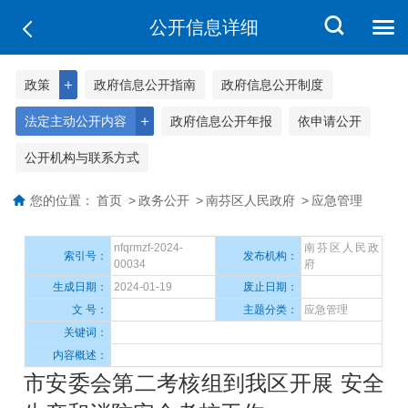
公开信息详细
＋
政策
政府信息公开指南
政府信息公开制度
＋
法定主动公开内容
政府信息公开年报
依申请公开
公开机构与联系方式
您的位置：
首页
>
政务公开
>
南芬区人民政府
>
应急管理
nfqrmzf-2024-
南芬区人民政
索引号：
发布机构：
00034
府
生成日期：
2024-01-19
废止日期：
文 号：
主题分类：
应急管理
关键词：
内容概述：
市安委会第二考核组到我区开展 安全