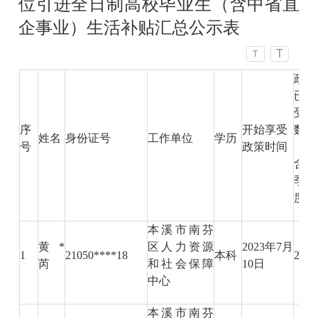
位引进全日制高校毕业生（含中省直
企事业）生活补贴汇总公示表
T
T
政
已
受
序
开始享受
数
姓名
身份证号
工作单位
学历
号
政策时间
（
含
季
度）
本溪市南芬
黄*
区人力资源
2023年7月
1
21050****18
本科
25
芮
和社会保障
10日
中心
本溪市南芬