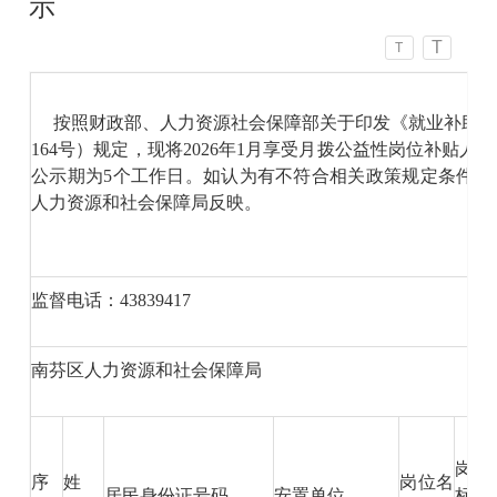
示
T
T
按照财政部、人力资源社会保障部关于印发《就业补助资金
164号）规定，现将2026年1月享受月拨公益性岗位补贴
公示期为5个工作日。如认为有不符合相关政策规定条件或
人力资源和社会保障局反映。
监督电话：43839417
南芬区人力资源和社会保障局
岗位
序
姓
岗位名
居民身份证号码
安置单位
标