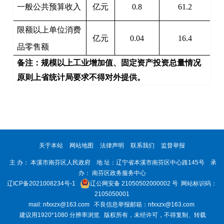
一般公共预算收入
亿元
0.8
61.2
限额以上单位消费
亿元
0.04
16.4
品零售额
备注：规模以上工业增加值、固定资产投资总量情况
原则上省统计局要求不得对外提供。
关于本站
网站地图
法律声明
联系我们
监督举报
主 办： 本溪市南芬区人民政府 地 址：辽宁省本溪市南芬区中心路145号 承
办： 南芬区政务服务中心
辽ICP备2021008234号-1
辽公网安备 21050502000002 号
网站标识码：
2105050001
mail: nfxxzx@163.com 不良信息举报邮箱：nfxxzx@163.com
建议用1920*1080 分辨率浏览 版权所有，未经许可，不得复制、转载