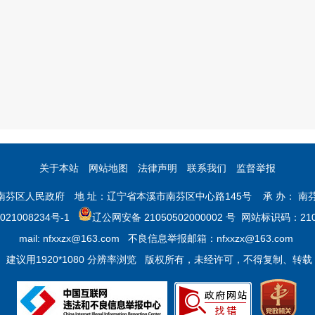
行政强
工具及施
构成犯罪的，依法追究刑事
制
工机械、
许可证进行采砂的；（二）
设备的查
期采砂的。【地方法规】《
封、扣押
（2014年9月26日颁布）
开展水土保持日常监督检查
保持违法行为，并可以采取
措施，以及依法查封、扣押
械、设备等。
关于本站
网站地图
法律声明
联系我们
监督举报
【规范性文件】《本溪市人
市南芬区人民政府 地 址：辽宁省本溪市南芬区中心路145号 承 办： 南
市级行政职权事项的决定》（
021008234号-1
辽公网安备 21050502000002 号
网站标识码：2105
mail: nfxxzx@163.com 不良信息举报邮箱：nfxxzx@163.com
建议用1920*1080 分辨率浏览 版权所有，未经许可，不得复制、转载
【法律】《中华人民共和国水法
订）第七十条拒不缴纳、拖
对不依法