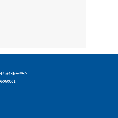
南芬区水
做出是否采取强制措施的
责任：（一）未办理河道采砂
利局
制执行决定书；
在禁采区、禁采期、临时禁采
3.实施责任：送达执法文
辽宁省水土保持条例》
或委托没有利害关系的第
第三十六条水行政主管部门应当
费用由违法行为人承担；
，及时发现、制止和查处水土
4.事后监管责任：恢复原
约谈、通报、责令限期整改等
5.法律法规规章规定应履
实施违法行为的工具及施工机
民政府关于取消下放调整一批
芬区政务服务中心
本政发〔2021〕3号）
050001
1.审查催告阶段：审查当
行缴费义务，告知加处罚
准，加处罚款或滞纳金超
》（2016年7月2日修
人履行义务，制作催告书
延缴纳或者拖欠水资源费的，
2.决定阶段责任：听取当