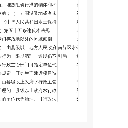
置、堆放阻碍行洪的物体和种
行。
物的；（二）围湖造地或者未
2.催告责任：制作《催告
】《中华人民共和国水土保持
履行义务。
修订）第五十五条违反本法规
3.决定责任：听取当事人
专门存放地以外的区域倾倒
出的事实，理由和证据，
的，由县级以上地方人民政府
南芬区水
做出是否采取强制措施决
法行为，限期清理，逾期仍不
利局
制执行决定书》。
水行政主管部门可指定单位代
4.送达责任：执法人员应
法规定，开办生产建设项目造
《行政强制执行决定书》
，由县级以上政府水行政主管
5.实施责任：实施强制执
治理的，县级以上政府水行政
关系的第三人代履行。
力的单位代为治理。【行政法
6.事后责任：按照成本合
征收管理条例》（国务院令第
担代履行费用，法律另有规
取水申请批准文件擅自建设取
他法律法规规章文件规定
止违法行为，限期补办有关手