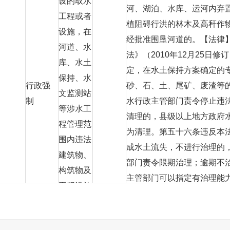
设的取水
河、湖泊、水库、运河内弃
工程或者
植阻碍行洪的林木及高秆作
设施，在
经批准围垦河道的。【法律
河道、水
法》（2010年12月25日
库、水土
定，在水土保持方案确定的
保持、水
行政强
砂、石、土、尾矿、废渣等
文监测站
制
水行政主管部门责令停止违
等涉水工
清理的，县级以上地方政府
程管理范
为清理。第五十六条违反本
围内违法
成水土流失，不进行治理的
建筑物、
部门责令限期治理；逾期不
构筑物及
主管部门可以指定有治理能
工程设施
规】《取水许可和水资源费
的强行拆
460号）第四十九条未取得
除或封闭
水工程或者设施的，责令停