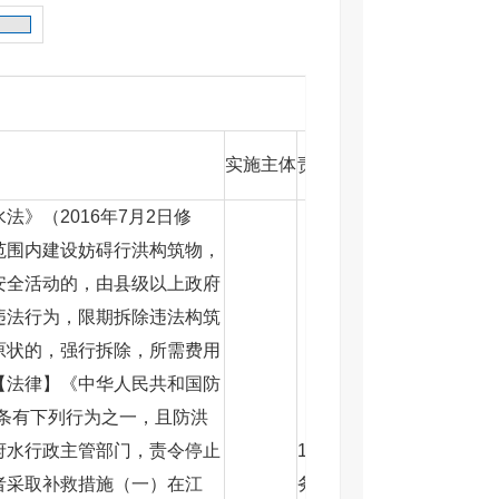
实施主体
责任事项
》（2016年7月2日修
范围内建设妨碍行洪构筑物，
安全活动的，由县级以上政府
违法行为，限期拆除违法构筑
原状的，强行拆除，所需费用
【法律】《中华人民共和国防
六条有下列行为之一，且防洪
府水行政主管部门，责令停止
1.审查责任：审查当事人
者采取补救措施（一）在江
务，确属逾期不履行义务