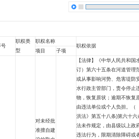
职权类
职权名称
序号
职权依据
型
项目
子项
【法律】《中华人民共和国水法
订）第六十五条在河道管理
或从事影响河势、危害堤防
水行政主管部门，责令停止
物，恢复原状；逾期不恢复
由违法单位或个人负担。（
洪法》第五十八条)第六十
对未经批
法未作规定，由县级以上政
准擅自建
违法行为，限期清除障碍或