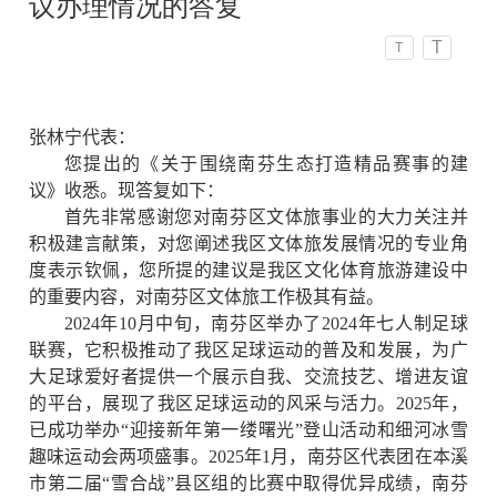
议办理情况的答复
T
T
张林宁代表：
您提出的《关于围绕南芬生态打造精品赛事的建
议》收悉。现答复如下：
首先非常感谢您对南芬区文体旅事业的大力关注并
积极建言献策，对您阐述我区文体旅发展情况的专业角
度表示钦佩，您所提的建议是我区文化体育旅游建设中
的重要内容，对南芬区文体旅工作极其有益。
2024年10月中旬，南芬区举办了2024年七人制足球
联赛
，
它积极推动了我区足球运动的普及和发展，为广
大足球爱好者提供一个展示自我、交流技艺、增进友谊
的平台，展现了我区足球运动的风采与活力。2025年，
已成功举办“迎接新年第一缕曙光”登山活动和细河冰雪
趣味运动会两项盛事。2025年1月，南芬区代表团在本溪
市第二届“雪合战”县区组的比赛中取得优异成绩，南芬