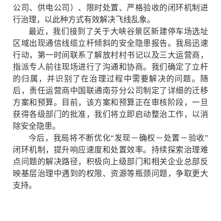
公司、供电公司）、限时处置、严格验收的闭环机制进
行治理，以此种方式有效解决飞线乱象。
最近，我们接到了关于大峡谷景区新建停车场选址
区域出现通信线缆立杆倾斜的安全隐患报告。我局迅速
行动，第一时间联系了解放村村书记以及三大运营商，
指派专人前往现场进行了沟通和协商。我们确定了立杆
的归属，并识别了在治理过程中需要解决的问题。随
后，责任运营商中国联通南芬分公司制定了详细的迁移
方案和预算。目前，该方案和预算正在审核阶段，一旦
获得各
级部门
的批准，我们将立即启动整治工作，以消
除安全隐患。
今后，我局将不断优化“发现
－
确权
－
处置
－
验收”
闭环机制，提升响应速度和处置效率。持续探索治理难
点问题的解决路径，积极向上级部门和相关企业总部反
映基层治理中遇到的权限、资源等瓶颈问题，争取更大
支持。